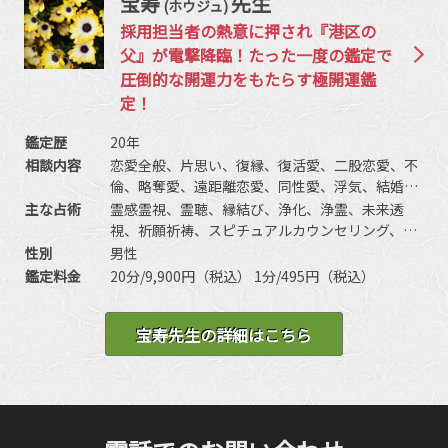
宝寿
先生
(ホウジュ)
採用担当者の熱意に押され『港区の
父』が電撃降臨！たった一度の鑑定で
圧倒的な開運力をもたらす極開運鑑
定！
鑑定歴
20年
相談内容
恋愛全般、片思い、復縁、復活愛、二股恋愛、不
倫、略奪愛、遠距離恋愛、同性愛、浮気、結婚、
離婚、夫婦問題、家庭/家族問題、親子、育児、教
主な占術
霊感霊視、霊聴、縁結び、浄化、浄霊、未来透
育、介護、引っ越し、仕事全般、適職、経営、進
視、祈願祈祷、スピチュアルカウンセリング、波
路、人間関係、相性、ママ友、相手の気持ち、人
動修正、思念伝達、引き寄せ、チャクラ、ヒーリ
性別
男性
生相談、開運、運勢、健康、金銭、動物、故人、
ング、前世/過去世、守護霊対話、死者との対話、
鑑定料金
20分/9,900円（税込） 1分/495円（税込）
心霊相談など
高次との交信、特殊占術、特殊念波、など
宝寿先生の詳細はこちら