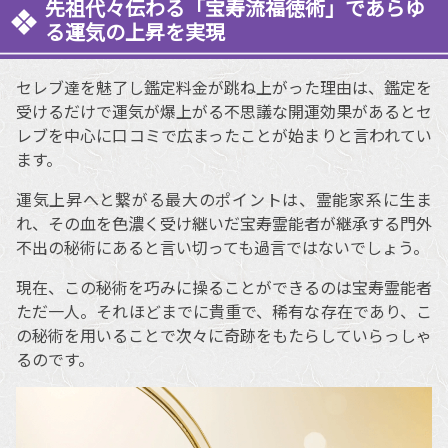
先祖代々伝わる「宝寿流福徳術」であらゆ
る運気の上昇を実現
セレブ達を魅了し鑑定料金が跳ね上がった理由は、鑑定を
受けるだけで運気が爆上がる不思議な開運効果があるとセ
レブを中心に口コミで広まったことが始まりと言われてい
ます。
運気上昇へと繋がる最大のポイントは、霊能家系に生ま
れ、その血を色濃く受け継いだ宝寿霊能者が継承する門外
不出の秘術にあると言い切っても過言ではないでしょう。
現在、この秘術を巧みに操ることができるのは宝寿霊能者
ただ一人。それほどまでに貴重で、稀有な存在であり、こ
の秘術を用いることで次々に奇跡をもたらしていらっしゃ
るのです。