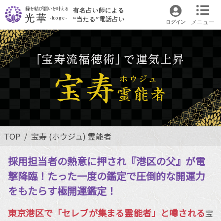
有名占い師による
“当たる”電話占い
メニュー
ログイン
TOP
宝寿 (ホウジュ) 霊能者
採用担当者の熱意に押され『港区の父』が電
撃降臨！たった一度の鑑定で圧倒的な開運力
をもたらす極開運鑑定！
東京港区で「セレブが集まる霊能者」と噂される
宝