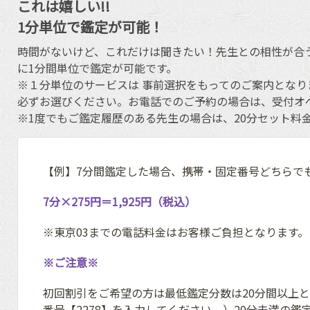
これは嬉しい!!
1分単位で鑑定が可能！
時間がないけど、これだけは聞きたい！先生との相性が合
に1分間単位で鑑定が可能です。
※１分単位のサービスは 事前選択をもってのご案内となり
必ずお選びください。お電話でのご予約の場合は、受付オ
※1度でもご鑑定履歴のある先生の場合は、20分セット料
【例】7分間鑑定した場合、携帯・固定番号どちらで
7分×275円＝1,925円（税込）
※東京03までの電話料金はお客様ご負担となります。
※ご注意※
初回割引をご希望の方は最低鑑定分数は20分間以上
番号【2278】を入力してください。）20分未満の