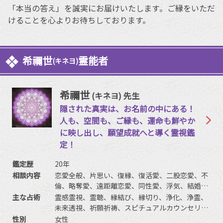
「本当の答え」を誠実にお届けいたします。ご縁をいただ
けることを心よりお待ちしております。
希禰世
霊能者
(キネヨ)
希禰世
(キネヨ) 先生
隠された真実は、お名前の中にある！
人も、空間も、ご縁も、運命も鮮やか
に映し出し、願望成就へと導く霊視鑑
定！
鑑定歴
20年
相談内容
恋愛全般、片思い、復縁、復活愛、二股恋愛、不
倫、略奪愛、遠距離恋愛、同性愛、浮気、結婚、
離婚、夫婦問題、家庭/家族問題、親子、育児、教
主な占術
霊感霊視、霊聴、縁結び、縁切り、浄化、浄霊、
育、介護、引っ越し、仕事全般、適職、経営、進
未来透視、祈願祈祷、スピチュアルカウンセリン
路、人間関係、相性、ママ友、相手の気持ち、人
グ、波動修正、思念伝達、引き寄せ、チャクラ、
性別
女性