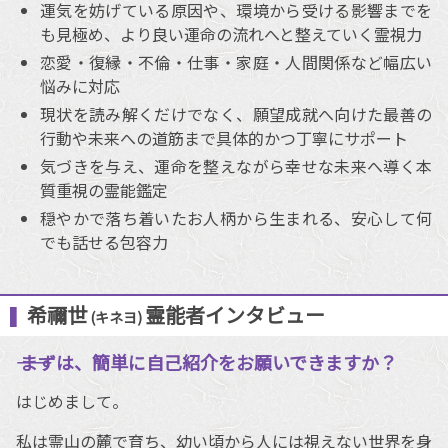
運気を妨げている原因や、環境から受ける影響までを
も見極め、より良い運命の流れへと整えていく霊視力
恋愛・復縁・不倫・仕事・家庭・人間関係など幅広い
悩みに対応
現状を読み解くだけでなく、願望成就へ向けた最善の
行動や未来への道筋まで具体的かつ丁寧にサポート
気づきを与え、運命を整えながら幸せな未来へ導く本
質重視の霊能鑑定
穏やかで落ち着いたお人柄から生まれる、安心して何
でも話せる包容力
希禰世
霊能者インタビュー
(キネヨ)
―― まずは、簡単に自己紹介をお願いできますか？
はじめまして。
私は霊山の麓で育ち、幼い頃から人には視えない世界を身