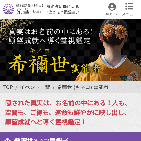
有名占い師による
“当たる”電話占い
メニュー
ログイン
TOP
イベント一覧
希禰世 (キネヨ) 霊能者
隠された真実は、お名前の中にある！人も、
空間も、ご縁も、運命も鮮やかに映し出し、
願望成就へと導く霊視鑑定！
希禰世
霊能者