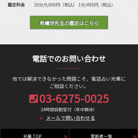
生相談、開運、運勢、健康、金銭、動物、失せ
チャネリング、ヒーリング、オーラ、自動書記、
鑑定料金
20分/9,900円（税込） 1分/495円（税込）
物、故人、心霊相談
前世/過去世、守護霊対話、霊障除去、先祖供養、
過去世供養、死者との対話、高次との交信、アニ
希禰世先生の鑑定はこちら
マルコミュニケーション、呪術、魂入/魂抜、特殊
占術、命名/改名、特殊念波、霊符
電話でのお問い合わせ
他では解決できなかった問題こそ、電話占い光華に
ご相談ください。
03-6275-0025
24時間自動受付（年中無休）
メールで問い合わせる
光華 TOP
霊能者一覧