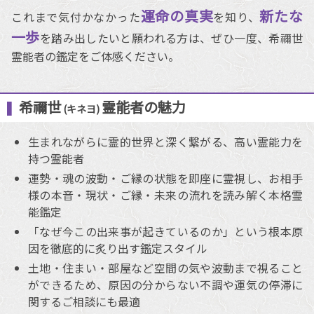
運命の真実
新たな
これまで気付かなかった
を知り、
一歩
を踏み出したいと願われる方は、ぜひ一度、希禰世
霊能者の鑑定をご体感ください。
希禰世
霊能者の魅力
(キネヨ)
生まれながらに霊的世界と深く繋がる、高い霊能力を
持つ霊能者
運勢・魂の波動・ご縁の状態を即座に霊視し、お相手
様の本音・現状・ご縁・未来の流れを読み解く本格霊
能鑑定
「なぜ今この出来事が起きているのか」という根本原
因を徹底的に炙り出す鑑定スタイル
土地・住まい・部屋など空間の気や波動まで視ること
ができるため、原因の分からない不調や運気の停滞に
関するご相談にも最適