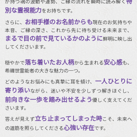
特
が持つ魂の波動や運勢、ご縁の流れを瞬時に読み解く
別な霊視能力
をお持ちです。
お相手様のお名前からも
さらに、
現在のお気持ちや
本音、ご縁の深さ、これから先に待ち受ける未来まで、
まるで目の前で見ているかのように
鮮明に映し出
してくださいます。
落ち着いたお人柄
安心感
穏やかで
から生まれる
も、
希禰世霊能者の大きな魅力の一つ。
一人ひとりに
どのようなお悩みにも真摯に耳を傾け、
寄り添い
ながら、迷いや不安を少しずつ解きほぐし、
前向きな一歩を踏み出せるよう
優しく支えてくだ
さいます。
立ち止まってしまった時
答えが見えず
こそ、未来へ
心強い存在
の道筋を照らしてくださる
です。