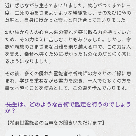
近に感じながら生きてまいりました。物心がつくまでに三
度、生死の境をさまようような経験をし、そのたびに命の
意味と、自身に授かった霊力と向き合ってまいりました。
幼い頃から人の心や未来の流れを感じ取る力を持っていた
ため、その力ゆえに苦しむこともありました。しかし、家
族や親族のさまざまな困難を乗り越える中で、この力は人
を支え、幸せへ導くために授かったものなのだと強く感じ
るようになりました。
その後、多くの優れた霊能者や祈祷師の方々とのご縁に恵
まれ、学びを重ねながら霊力を磨き、一人でも多くの方を
幸せへ導くことを使命として、この道を歩んでおります。
―― 先生は、どのような占術で鑑定を行うのでしょう
か？
【希禰世霊能者の音声をお聞きいただけます】