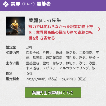
美麗
霊能者
（ミレイ）
美麗
先生
(ミレイ)
努力では変わらなかった現実に終止符
を！業界最高峰の縁切り術で奇跡の転
機を引き寄せる
鑑定歴
10年
相談内容
恋愛全般、片思い、復縁、復活愛、二股恋愛、不
倫、略奪愛、遠距離恋愛、同性愛、浮気、結婚、
離婚、夫婦問題、家庭/家族問題、親子、育児、教
主な占術
霊感霊視、霊聴、縁結び、縁切り、浄化、浄霊、
育、介護、引っ越し、仕事全般、適職、経営、進
未来透視、スピリチュアルカウンセリング、波動
路、人間関係、相性、ママ友、相手の気持ち、人
修正、思念伝達、引き寄せ、チャクラ、チャネリ
性別
女性
生相談、開運、運勢、健康、金銭、動物、失せ
ング、ヒーリング、オーラ、前世、過去世、守護
鑑定料金
20分/9,900円（税込） 1分/495円（税込）
物、故人、心霊相談など
霊対話、過去世供養、高次との交信、アニマルコ
ミュニケーションなど
美麗先生の詳細はこちら