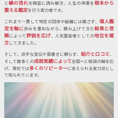
縁の流れ
根本から
と
を精密に読み解き、人生の停滞を
整える鑑定
を行う実力者です。
個人鑑
これまで一貫して特定の団体や組織には属さず、
定を軸に
結果と信
歩みを重ねながら、積み上げてきた
頼
評価を広げ
地位を確
によって
、人気霊能者としての
立
してきました。
紹介と口コミ
そして、派手な宣伝や肩書きに頼らず、
、
成就実績によって
そして数多くの
全国へと相談の輪を広
多くのリピーター
げ、現在では
に支えられる実力派とし
て知られています。