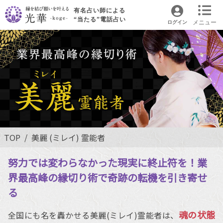
有名占い師による
“当たる”電話占い
メニュー
ログイン
TOP
美麗 (ミレイ) 霊能者
努力では変わらなかった現実に終止符を！業
界最高峰の縁切り術で奇跡の転機を引き寄せ
る
魂の状態
全国にも名を轟かせる美麗(ミレイ)霊能者は、