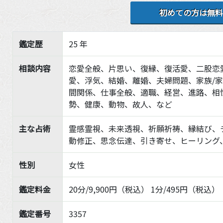
初めての方は無料
鑑定歴
25 年
相談内容
恋愛全般、片思い、復縁、復活愛、二股恋
愛、浮気、結婚、離婚、夫婦問題、家族/
間関係、仕事全般、適職、経営、進路、相
勢、健康、動物、故人、など
主な占術
霊感霊視、未来透視、祈願祈祷、縁結び、
動修正、思念伝達、引き寄せ、ヒーリング
性別
女性
鑑定料金
20分/9,900円（税込） 1分/495円（税込）
鑑定番号
3357