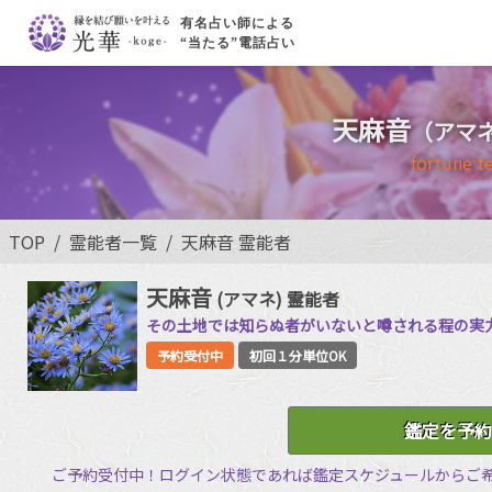
有名占い師による
“当たる”電話占い
天麻音
（アマ
fortune te
TOP
霊能者一覧
天麻音 霊能者
天麻音
(アマネ)
霊能者
その土地では知らぬ者がいないと噂される程の実
予約受付中
初回１分単位OK
鑑定を予約
ご予約受付中！ログイン状態であれば鑑定スケジュールからご