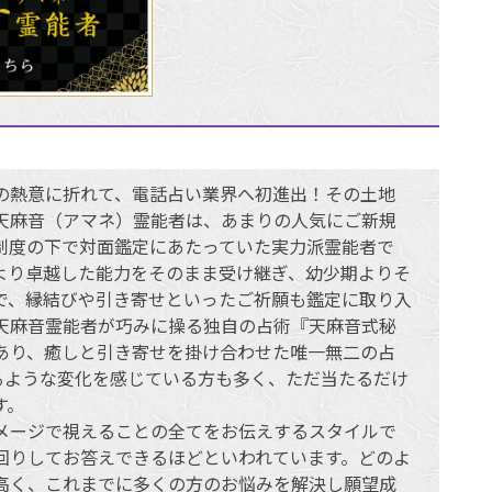
の熱意に折れて、電話占い業界へ初進出！その土地
天麻音（アマネ）霊能者は、あまりの人気にご新規
制度の下で対面鑑定にあたっていた実力派霊能者で
より卓越した能力をそのまま受け継ぎ、幼少期よりそ
で、縁結びや引き寄せといったご祈願も鑑定に取り入
天麻音霊能者が巧みに操る独自の占術『天麻音式秘
あり、癒しと引き寄せを掛け合わせた唯一無二の占
るような変化を感じている方も多く、ただ当たるだけ
す。
メージで視えることの全てをお伝えするスタイルで
回りしてお答えできるほどといわれています。どのよ
名高く、これまでに多くの方のお悩みを解決し願望成