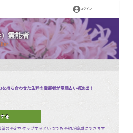
ログイン
霊能者
ネ）
ller
力を持ち合わせた生粋の霊能者が電話占い初進出！
する
希望の予定をタップするといつでも予約が簡単にできます