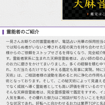
霊能者のご紹介
一見さんお断りの対面霊能者が、電話占い光華の採用担当
では知らぬ者がいないと噂される程の実力を持ち合わせた
様からのご依頼をストップせざるを得なくなり、完全紹介
す。霊能者家系に生まれた天麻音霊能者は、占い師の母の
のお力に磨きをかけてまいりました。多くの経験を積む中
れ、ただ当たるだけでなく叶える鑑定も見事に実現。特に
天術』は、ご相談者様の波動を高めると共に浄化の作用も
術となっております。そして、この秘天術によって見違え
でなく成就へ導く霊能者としても高い評価を得ているので
そんな天麻音霊能者は、完全霊感霊視で鑑定をすすめ、イ
人気を集め、その優れた御力はご相談が知りたいことを先
うな状況であれ、好転へと向かわせるお力は業界TOPと