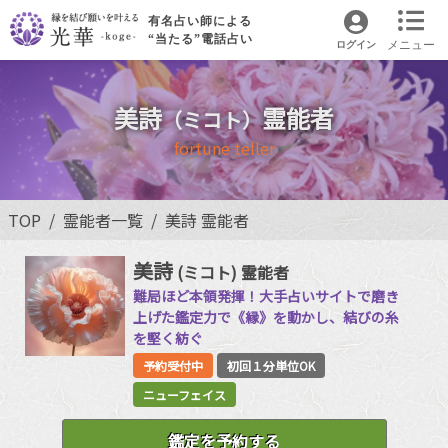
有名占い師による
“当たる”電話占い
メニュー
ログイン
美詩
霊能者
（ミコト）
fortune teller
TOP
霊能者一覧
美詩 霊能者
美詩
(ミコト)
霊能者
難局ほど本領発揮！大手占いサイトで磨き
上げた鑑定力で《縁》を動かし、結びの糸
を堅く紡ぐ
予約受付中
初回１分単位OK
ニューフェイス
鑑定を予約する