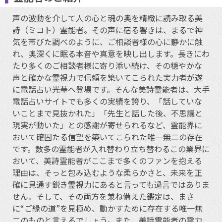
声の波動を介して人の心と魂の奥を精緻に読み取る美
詩（ミコト）霊能者。その声に宿る響きは、まるで神
気を帯びた調べのように、ご相談者様の心に静かに触
れ、奥深くに眠る本音や真意を映し出します。長きにわ
たり多くのご相談者様に寄り添い続け、その穏やかな
声と確かな霊視力で信頼を築いてこられた実力者が遂
に電話占い光華へ登場です。そんな美詩霊能者は、大手
電話占いサイトでも多くの実績を誇り、「話していな
いことまで見抜かれた」「先生と話した後、不思議と
現実が動いた」との感謝が寄せられるなど、霊能界に
おいて確固たる信望を築いてこられた唯一無二の存在
です。数多の霊能者が入れ替わり立ち替わるこの業界に
おいて、美詩霊能者がここまで多くのファンを抱える
理由は、そっと包み込むような柔らかさと、未来を正
確に見通す鋭き霊視力にあると言っても過言ではありま
せん。そして、その両方を兼ね備えた鑑定は、まさ
に“ご縁の道”を見極め、動かすために存在する唯一無
二のものと言えるでしょう。また、美詩霊能者の霊力