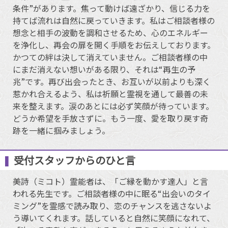
条件”があります。焦って動けば遠ざかり、信じる力を
持てば流れは自然に戻っていきます。私はご相談者様の
想念と相手の波動を調和させるため、心のエネルギー
を浄化し、再会の扉を開く手順をお伝えしております。
かつての絆は決して消えていません。ご相談者様の中
にまだ消えない想いがある限り、それは“再生の予
兆”です。再び出会ったとき、お互いが以前よりも深く
惹かれ合えるよう、私は祈願と霊視を通して最善の未
来を整えます。涙のあとには必ず笑顔が待っています。
どうか希望を手放さずに。もう一度、愛を取り戻す奇
跡を一緒に掴みましょう。
受付スタッフからのひと言
美詩（ミコト）霊能者は、「ご縁を動かす達人」と言
われる先生です。ご相談者様の中に眠る“出会いのタイ
ミング”を霊感で読み取り、恋のチャンスを逃さないよ
う導いてくれます。話していると自然に笑顔になれて、