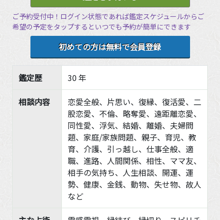
ご予約受付中！ログイン状態であれば鑑定スケジュールからご
希望の予定をタップするといつでも予約が簡単にできます
初めての方は無料で会員登録
鑑定歴
30 年
相談内容
恋愛全般、片思い、復縁、復活愛、二
股恋愛、不倫、略奪愛、遠距離恋愛、
同性愛、浮気、結婚、離婚、夫婦問
題、家庭/家族問題、親子、育児、教
育、介護、引っ越し、仕事全般、適
職、進路、人間関係、相性、ママ友、
相手の気持ち、人生相談、開運、運
勢、健康、金銭、動物、失せ物、故人
など