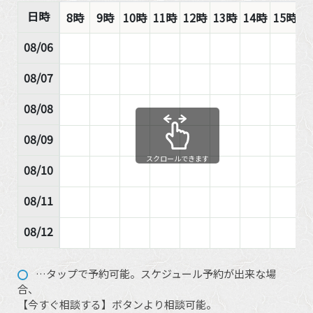
日時
8時
9時
10時
11時
12時
13時
14時
15時
1
08/06
08/07
08/08
08/09
スクロールできます
08/10
08/11
08/12
…タップで予約可能。スケジュール予約が出来な場
合、
【今すぐ相談する】ボタンより相談可能。