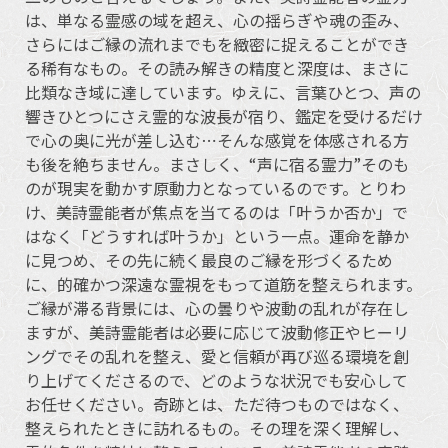
は、単なる霊感の域を超え、心の揺らぎや魂の歪み、
さらにはご縁の流れまでもを緻密に捉えることができ
る稀有なもの。その読み解きの精度と深度は、まさに
比類なき域に達しています。ゆえに、言葉ひとつ、声の
響きひとつにさえ霊的な波長が宿り、鑑定を受けるだけ
で心の奥に光が差し込む⋯そんな感覚を体感される方
も後を絶ちません。まさしく、“声に宿る霊力”そのも
のが現実を動かす原動力となっているのです。とりわ
け、美詩霊能者が焦点を当てるのは「叶うか否か」で
はなく「どうすれば叶うか」という一点。運命を静か
に見つめ、その先に続く最良のご縁を形づくるため
に、的確かつ深遠な霊視をもって道筋を整えられます。
ご縁が滞る背景には、心の曇りや波動の乱れが存在し
ますが、美詩霊能者は必要に応じて波動修正やヒーリ
ングでその乱れを整え、愛と信頼が再び巡る環境を創
り上げてくださるので、どのような状況でも安心して
お任せください。奇跡とは、ただ待つものではなく、
整えられたときに訪れるもの。その理を深く理解し、