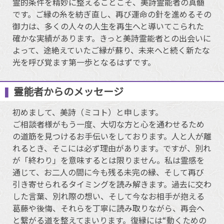
霊的条件を精妙に整えることこそ、美詩霊能者の真髄
です。ご縁の糸を紡ぎ直し、再び運命の針を進めるその
御力は、多くの人々の人生を再生へと導いてこられた
確かな実績があります。きっと美詩霊能者との出会いに
よって、途絶えていたご縁が蘇り、未来へと続く新たな
光を呼び覚ます第一歩となるはずです。
霊能者からのメッセージ
初めまして、美詩（ミコト）と申します。
ご相談者様がもう一度、大切な方と心を通わせるため
の道筋を見つけるお手伝いをしております。人と人が離
れるとき、そこには必ず理由があります。ですが、別れ
が「終わり」を意味するとは限りません。私は霊感を
通じて、お二人の間に今も残る未完の縁、そして再び
引き寄せられるタイミングを読み解きます。過去に交わ
した言葉、別れ際の想い、そして今なお相手が抱える
葛藤や後悔、それらを丁寧に読み取りながら、再会へ
と繋がる道を整えてまいります。復縁には“動くための