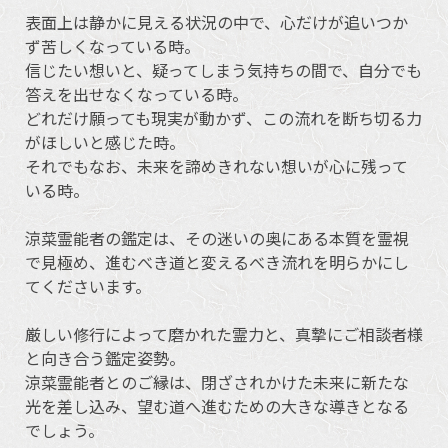
表面上は静かに見える状況の中で、心だけが追いつか
ず苦しくなっている時。
信じたい想いと、疑ってしまう気持ちの間で、自分でも
答えを出せなくなっている時。
どれだけ願っても現実が動かず、この流れを断ち切る力
がほしいと感じた時。
それでもなお、未来を諦めきれない想いが心に残って
いる時。
涼菜霊能者の鑑定は、その迷いの奥にある本質を霊視
で見極め、進むべき道と変えるべき流れを明らかにし
てくださいます。
厳しい修行によって磨かれた霊力と、真摯にご相談者様
と向き合う鑑定姿勢。
涼菜霊能者とのご縁は、閉ざされかけた未来に新たな
光を差し込み、望む道へ進むための大きな導きとなる
でしょう。