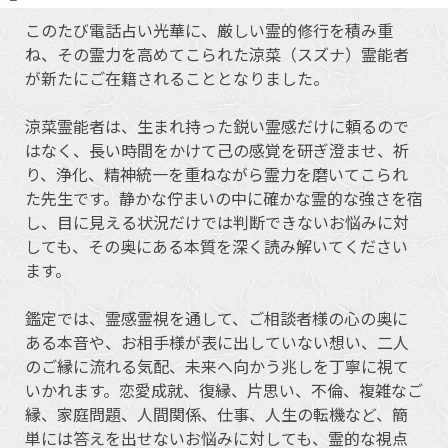
このたび電話占い光華に、厳しい霊的修行を積み重
ね、その霊力を高めてこられた涼菜（スズナ）霊能者
が新たにご在籍されることとなりました。
涼菜霊能者は、生まれ持った鋭い霊感だけに頼るので
はなく、長い時間をかけて己の感覚を研ぎ澄ませ、祈
り、浄化、精神統一を重ねながら霊力を磨いてこられ
た先生です。静かな佇まいの中に確かな霊的な強さを宿
し、目に見える状況だけでは判断できないお悩みに対
しても、その奥にある本質を深く読み解いてください
ます。
鑑定では、霊感霊視を通して、ご相談者様の心の奥に
ある本音や、お相手様が表に出していない想い、二人
のご縁に流れる気配、未来へ向かう兆しを丁寧に視て
いかれます。恋愛成就、復縁、片思い、不倫、複雑なご
縁、家庭問題、人間関係、仕事、人生の転機など、簡
単には答えを出せないお悩みに対しても、霊的な視点