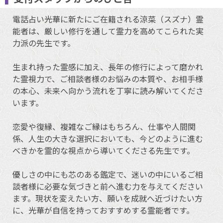
電話占い光華に新たにご在籍される涼菜（スズナ）霊
能者は、厳しい修行を通して霊力を高めてこられた実
力派の先生です。
生まれ持った霊感に加え、長年の修行によって磨かれ
た霊視力で、ご相談者様のお悩みの本質や、お相手様
の本心、未来へ向かう流れを丁寧に読み解いてくださ
います。
恋愛や復縁、複雑なご縁はもちろん、仕事や人間関
係、人生の大きな選択においても、今どのように進む
べきかを霊的な視点から導いてくださる先生です。
優しさの中にも芯のある鑑定で、迷いの中にいるご相
談者様に必要な気づきと前へ進む力を与えてください
ます。現状を変えたい方、願いを成就へ近づけたい方
に、光華が自信を持っておすすめする霊能者です。