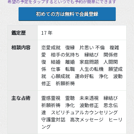
希望の予定をタップするといつでも予約が簡単にできます
初めての方は無料で会員登録
鑑定歴
17 年
相談内容
恋愛成就 復縁 片思い 不倫 複雑
愛 相手の気持ち 縁結び 関係修
復 結婚 離婚 家庭問題 人間関
係 仕事 転職 人生の転機 願望成
就 心願成就 運命好転 浄化 波動
修正 祈願祈祷
主な占術
霊感霊視 霊聴 未来透視 縁結び
祈願祈祷 浄化 波動修正 思念伝
達 スピリチュアルカウンセリング
守護霊対話 高次メッセージ ヒーリ
ング