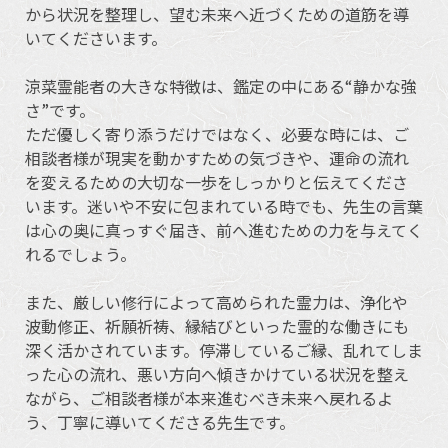
から状況を整理し、望む未来へ近づくための道筋を導
いてくださいます。
涼菜霊能者の大きな特徴は、鑑定の中にある“静かな強
さ”です。
ただ優しく寄り添うだけではなく、必要な時には、ご
相談者様が現実を動かすための気づきや、運命の流れ
を変えるための大切な一歩をしっかりと伝えてくださ
います。迷いや不安に包まれている時でも、先生の言葉
は心の奥に真っすぐ届き、前へ進むための力を与えてく
れるでしょう。
また、厳しい修行によって高められた霊力は、浄化や
波動修正、祈願祈祷、縁結びといった霊的な働きにも
深く活かされています。停滞しているご縁、乱れてしま
った心の流れ、悪い方向へ傾きかけている状況を整え
ながら、ご相談者様が本来進むべき未来へ戻れるよ
う、丁寧に導いてくださる先生です。