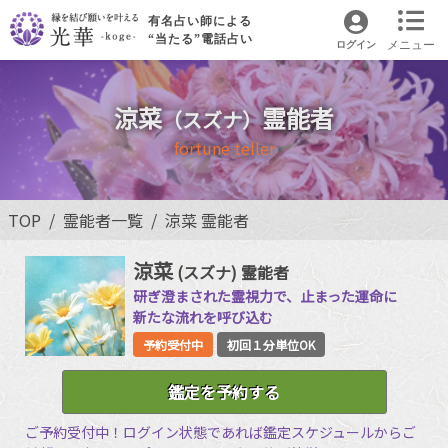
有名占い師による
“当たる”電話占い
メニュー
ログイン
涼菜
霊能者
（スズナ）
fortune teller
TOP
霊能者一覧
涼菜 霊能者
涼菜
(スズナ)
霊能者
研ぎ澄まされた霊視力で、止まった運命に
新たな流れを呼び込む
予約受付中
初回１分単位OK
鑑定を予約する
ご予約受付中！ログイン状態であれば鑑定スケジュールからご