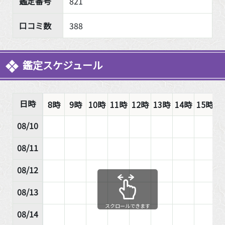
鑑定番号
821
口コミ数
388
鑑定スケジュール
日時
8時
9時
10時
11時
12時
13時
14時
15時
1
08/10
08/11
08/12
08/13
スクロールできます
08/14