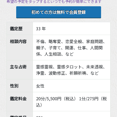
希望の予定をタップするといつでも予約が簡単にできます
初めての方は無料で会員登録
鑑定歴
33 年
相談内容
不倫、略奪愛、恋愛全般、家庭問題、
親子、子育て、開運、仕事、人間関
係、人生相談、など
主な占術
霊感霊視、霊感タロット、未来透視、
浄霊、波動修正、祈願祈祷、など
性別
女性
鑑定料金
20分/5,500円（税込） 1分/275円（税
込）