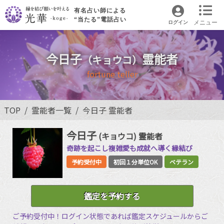
有名占い師による
“当たる”電話占い
メニュー
ログイン
今日子
霊能者
（キョウコ）
fortune teller
TOP
霊能者一覧
今日子 霊能者
今日子
(キョウコ)
霊能者
奇跡を起こし複雑愛も成就へ導く縁結び
予約受付中
初回１分単位OK
ベテラン
鑑定を予約する
ご予約受付中！ログイン状態であれば鑑定スケジュールからご