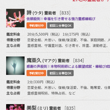
詩
［833］
(ウタ)
霊能者
依頼殺到！幸福を引き寄せる強力霊感縁結び
予約受付中
初回１分単位OK
鑑定料金
20分/5,500円（税込） 1分/275円（税込）
得意分野
恋愛全般、片思い、復縁/復活愛、不倫、家庭問題、
主な占術
霊感霊視、守護霊対話、引き寄せ、除霊、波動修正、
魔亜久
［834］
(マアク)
霊能者
感謝の声殺到！本物呪術師による願望成就・縁結び成
予約受付中
初回１分単位OK
鑑定料金
1分/330円（税込）
得意分野
恋愛全般、片思い、復縁/復活愛、不倫、略奪愛、仕
主な占術
霊感霊視呪術、特殊占術、など
美梨
［835］
(ミリ)
霊能者