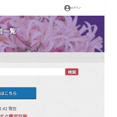
ログイン
者一覧
llers
検索
はこちら
1:42 現在
すぐ鑑定可能