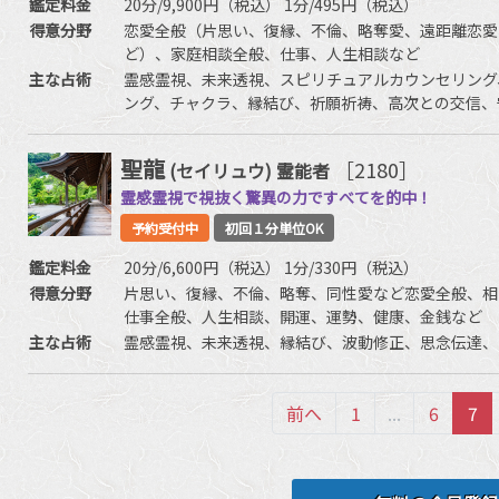
鑑定料金
20分/9,900円（税込） 1分/495円（税込）
得意分野
恋愛全般（片思い、復縁、不倫、略奪愛、遠距離恋愛
ど）、家庭相談全般、仕事、人生相談など
主な占術
霊感霊視、未来透視、スピリチュアルカウンセリング
ング、チャクラ、縁結び、祈願祈祷、高次との交信、
ー
聖龍
［2180］
(セイリュウ)
霊能者
霊感霊視で視抜く驚異の力ですべてを的中！
予約受付中
初回１分単位OK
鑑定料金
20分/6,600円（税込） 1分/330円（税込）
得意分野
片思い、復縁、不倫、略奪、同性愛など恋愛全般、相
仕事全般、人生相談、開運、運勢、健康、金銭など
主な占術
霊感霊視、未来透視、縁結び、波動修正、思念伝達、
前へ
1
...
6
7