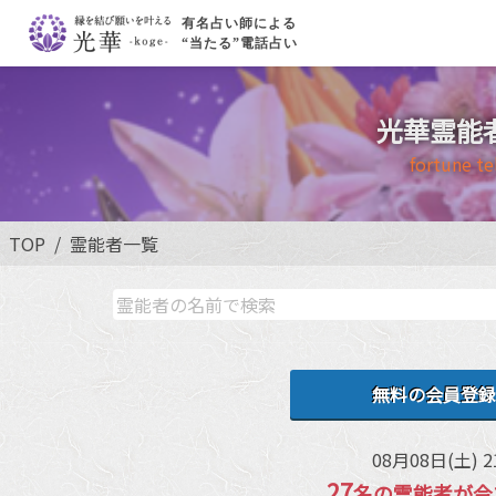
有名占い師による
“当たる”電話占い
光華霊能
fortune te
TOP
霊能者一覧
無料の会員登録
08月08日(土) 2
27
名の霊能者が今