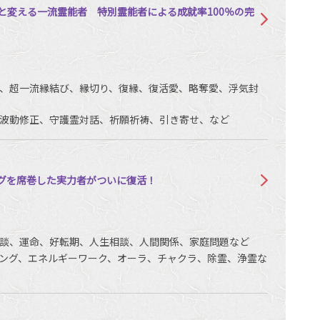
と変える一流霊能者 特別霊能者による成就率100％の完
、超一流縁結び、縁切り、復縁、復活愛、略奪愛、浮気封
波動修正、守護霊対話、祈願祈祷、引き寄せ、など
グを席巻した実力者がついに復活！
談、運命、好転期、人生相談、人間関係、家庭問題など
ング、エネルギーワーク、オーラ、チャクラ、除霊、浄霊な