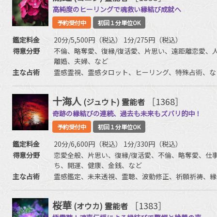
高純度のヒーリングで魂救い縁結び成就へ
予約受付中
初回１分単位OK
鑑定料金
20分/5,500円（税込） 1分/275円（税込）
得意分野
不倫、略奪愛、復縁/復活愛、片思い、遠距離恋愛、
離婚、夫婦、など
主な占術
霊感霊視、霊感タロット、ヒーリング、特殊占術、な
十海人
［1368］
(ジュウト)
霊能者
奇跡の縁結びの連続、過去も未来もズバリ的中！
予約受付中
初回１分単位OK
鑑定料金
20分/6,600円（税込） 1分/330円（税込）
得意分野
恋愛全般、片思い、復縁/復活愛、不倫、略奪愛、仕
ち、開運、健康、金銭、など
主な占術
霊感鑑定、未来透視、霊聴、波動修正、祈願祈祷、縁
桜華
［1383］
(オウカ)
霊能者