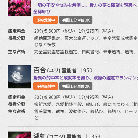
一切の不安や悩みを解消し、貴方の夢と願望を現実へ
全縁結び
予約受付中
初回１分単位OK
鑑定料金
20分/5,500円（税込） 1分/275円（税込）
得意分野
超絶開運鑑定、莫大な金運アップ、完全恋愛成就鑑定
じなど多数
主な占術
完全霊能霊感霊視鑑定、自動書記、未来透視、透視、
百合
［950］
(ユリ)
霊能者
驚異の的中率と成就率を誇り、戦慄の鑑定でランキン
予約受付中
初回１分単位OK
鑑定料金
20分/9,900円（税込） 1分/495円（税込）
得意分野
複雑恋愛、恋愛相談全般、縁結び、縁にまつわるご相
主な占術
霊感霊視、透視、波動修正、縁結び、縁切り、ヒーリ
ど
湖虹
［1353］
(コニジ)
霊能者