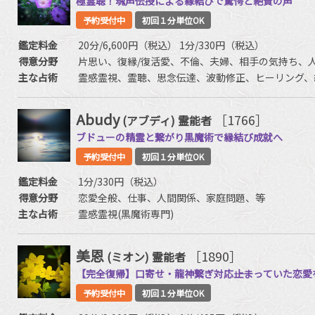
極霊聴！魂声伝授による縁結びで驚愕と絶賛の声
予約受付中
初回１分単位OK
鑑定料金
20分/6,600円（税込） 1分/330円（税込）
得意分野
片思い、復縁/復活愛、不倫、夫婦、相手の気持ち、
主な占術
霊感霊視、霊聴、思念伝達、波動修正、ヒーリング、
Abudy
［1766］
(アブディ)
霊能者
ブドューの精霊と繋がり黒魔術で縁結び成就へ
予約受付中
初回１分単位OK
鑑定料金
1分/330円（税込）
得意分野
恋愛全般、仕事、人間関係、家庭問題、等
主な占術
霊感霊視(黒魔術専門)
美恩
［1890］
(ミオン)
霊能者
【完全復帰】口寄せ・龍神繋ぎ対応――止まっていた恋
予約受付中
初回１分単位OK