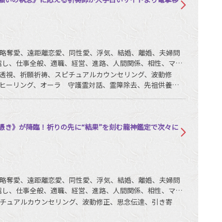
略奪愛、遠距離恋愛、同性愛、浮気、結婚、離婚、夫婦問
越し、仕事全般、適職、経営、進路、人間関係、相性、ママ
銭、動物、故人、心霊相談など
透視、祈願祈祷、スピチュアルカウンセリング、波動修
ヒーリング、オーラ 守護霊対話、霊障除去、先祖供養、
コミュニケーション、呪術、魂入/魂抜、特殊占術、命名/改
憑き》が降臨！祈りの先に“結果”を刻む龍神鑑定で次々に
略奪愛、遠距離恋愛、同性愛、浮気、結婚、離婚、夫婦問
越し、仕事全般、適職、経営、進路、人間関係、相性、ママ
銭、動物、失せ物、故人など
チュアルカウンセリング、波動修正、思念伝達、引き寄