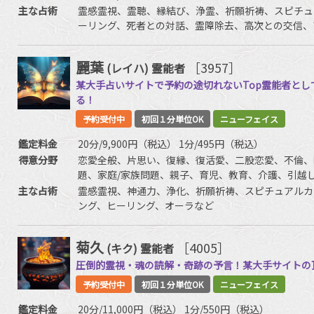
友、相手の気持ち、人生相談、開運、運勢、健康、金
主な占術
霊感霊視、霊聴、縁結び、浄霊、祈願祈祷、スピチュ
ーリング、死者との対話、霊障除去、高次との交信、
麗葉
［3957］
(レイハ)
霊能者
某大手占いサイトで予約の途切れないTop霊能者と
る！
予約受付中
初回１分単位OK
ニューフェイス
鑑定料金
20分/9,900円（税込） 1分/495円（税込）
得意分野
恋愛全般、片思い、復縁、復活愛、二股恋愛、不倫、
題、家庭/家族問題、親子、育児、教育、介護、引越
生相談など
主な占術
霊感霊視、神通力、浄化、祈願祈祷、スピチュアルカ
ング、ヒーリング、オーラなど
菊久
［4005］
(キク)
霊能者
圧倒的霊視・魂の読解・奇跡の予言！某大手サイトの
予約受付中
初回１分単位OK
ニューフェイス
鑑定料金
20分/11,000円（税込） 1分/550円（税込）