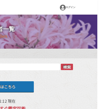
ログイン
者一覧
llers
検索
はこちら
1:12 現在
すぐ鑑定可能