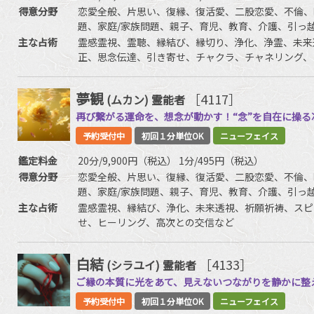
得意分野
恋愛全般、片思い、復縁、復活愛、二股恋愛、不倫、
題、家庭/家族問題、親子、育児、教育、介護、引っ
友、相手の気持ち、人生相談、開運、運勢、健康、金
主な占術
霊感霊視、霊聴、縁結び、縁切り、浄化、浄霊、未来
正、思念伝達、引き寄せ、チャクラ、チャネリング、
去、死者との対話、高次との交信、アニマルコミュニ
夢観
［4117］
(ムカン)
霊能者
再び繋がる運命を、想念が動かす！“念”を自在に操
予約受付中
初回１分単位OK
ニューフェイス
鑑定料金
20分/9,900円（税込） 1分/495円（税込）
得意分野
恋愛全般、片思い、復縁、復活愛、二股恋愛、不倫、
題、家庭/家族問題、親子、育児、教育、介護、引っ
友、相手の気持ち、人生相談、開運、運勢、健康、金
主な占術
霊感霊視、縁結び、浄化、未来透視、祈願祈祷、スピ
せ、ヒーリング、高次との交信など
白結
［4133］
(シラユイ)
霊能者
ご縁の本質に光をあて、見えないつながりを静かに整
予約受付中
初回１分単位OK
ニューフェイス