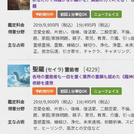
籍
予約受付中
初回１分単位OK
ニューフェイス
鑑定料金
20分/9,900円（税込） 1分/495円（税込）
得意分野
恋愛全般、片思い、復縁、復活愛、二股恋愛、不倫、
題、家庭/家族問題、親子、育児、教育、介護、引っ
友、相手の気持ち、人生相談、開運、運勢、健康、金
主な占術
霊感霊視、霊聴、縁結び、縁切り、浄化、浄霊、未来
正、思念伝達、引き寄せ、チャクラ、チャネリング、
過去世供養、死者との対話、高次との交信、アニマル
名、特殊念波、霊符など
聖羅
［4229］
(セイラ)
霊能者
各地の霊能者も一目を置く業界の重鎮も認めた《龍神
奇跡を連発
予約受付中
初回１分単位OK
ニューフェイス
鑑定料金
20分/9,900円（税込） 1分/495円（税込）
得意分野
恋愛全般、片思い、復縁、復活愛、二股恋愛、不倫、
題、家庭/家族問題、親子、育児、教育、介護、引っ
友、相手の気持ち、人生相談、開運、運勢、健康、金
主な占術
霊感霊視、縁結び、浄化、未来透視、祈願祈祷、スピ
せ、ヒーリング、高次との交信など