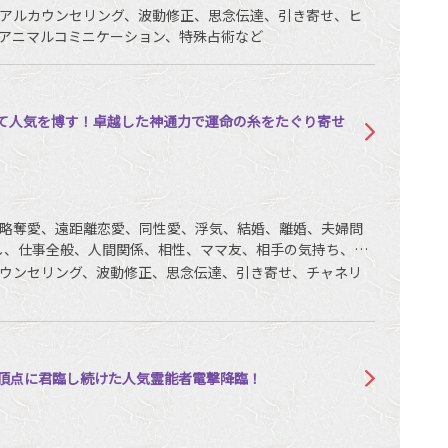
銭、動物、故人、心霊相談など
アルカウンセリング、波動修正、思念伝達、引き寄せ、ヒ
アニマルコミニケーション、特殊占術など
して人気を博す！卓越した神通力で運命の糸をたぐり寄せ
略奪愛、遠距離恋愛、同性愛、浮気、結婚、離婚、夫婦問
し、仕事全般、人間関係、相性、ママ友、相手の気持ち、人
ウンセリング、波動修正、思念伝達、引き寄せ、チャネリ
頂点に君臨し続けた人気霊能者電撃降臨！