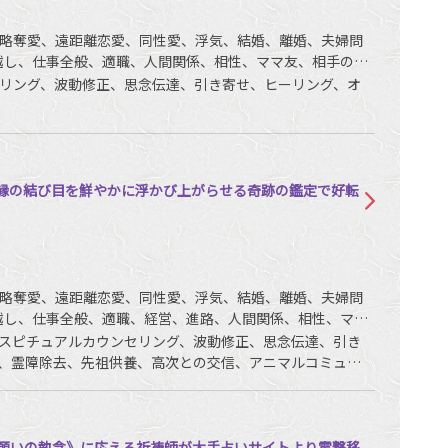
略奪愛、遠距離恋愛、同性愛、浮気、結婚、離婚、夫婦問
越し、仕事全般、適職、人間関係、相性、ママ友、相手の気
リング、波動修正、思念伝達、引き寄せ、ヒーリング、オ
ご縁の結び目を鮮やかに浮かび上がらせる奇跡の鑑定で好転
略奪愛、遠距離恋愛、同性愛、浮気、結婚、離婚、夫婦問
越し、仕事全般、適職、経営、進路、人間関係、相性、ママ
康、金銭、動物、故人、心霊相談など
スピチュアルカウンセリング、波動修正、思念伝達、引き
、霊障除去、先祖供養、高次との交信、アニマルコミュニ
願いの執念》に応える祈祷師が大手占いサイトより電撃移