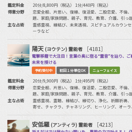
鑑定料金
20分/8,800円（税込） 1分/440円（税込）
得意分野
恋愛全般、片思い、復縁、復活愛、二股恋愛、不倫、
題、家庭/家族問題、親子、育児、教育、介護、引っ
持ち、人生相談、開運、運勢、健康、金銭、動物など
主な占術
霊感霊視、縁結び、未来透視、スピチュアルカウンセ
ーラなど
陽天
［4181］
(ヨウテン)
霊能者
電撃移籍で大注目！言葉の奥に宿る“霊音”を辿り、
未来を授ける
予約受付中
初回１分単位OK
ニューフェイス
鑑定料金
20分/9,900円（税込） 1分/495円（税込）
得意分野
恋愛全般、片思い、復縁、復活愛、二股恋愛、不倫、
題、家庭/家族問題、親子、育児、教育、介護、引っ
友、相手の気持ち、人生相談、金運、開運、運勢、健
主な占術
霊感霊視、霊聴、縁結び、縁切り、浄化、祈願祈祷、
寄せ、チャクラ、チャネリング、ヒーリング、オーラ
ケーション、命名/改名 霊符など
安低羅
［4213］
(アンティラ)
霊能者
祈るだけでは届かない願いを、異能の力で叶える！《