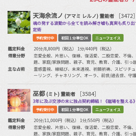
天海余流ノ
［3472
(アマミ レルノ)
霊能者
魂の発する波動から全てを読み解き嘘も真実も炙り出
定術
予約受付中
初回１分単位OK
ニューフェイス
鑑定料金
20分/8,800円（税込） 1分/440円（税込）
得意分野
恋愛全般、片思い、復縁、復活愛、二股恋愛、不倫、
題、家庭/家族問題、親子、育児、教育、介護、引っ
友、相手の気持ち、人生相談、開運、運勢、健康、金
主な占術
霊感霊視、縁結び、未来透視、祈願祈祷、スピリチュ
ーリング、チャネリング、オーラ、前世/過去世、守
ーション、命名/改名、など
巫都
［3584］
(ミト)
霊能者
3年に及ぶ交渉の末に独占契約締結！《磁場を整える
予約受付中
初回１分単位OK
ニューフェイス
鑑定料金
20分/11,000円（税込） 1分/550円（税込）
得意分野
恋愛全般、片思い、復縁、復活愛、二股恋愛、不倫、
題、家族/家庭問題、親子、育児、教育、介護、引っ