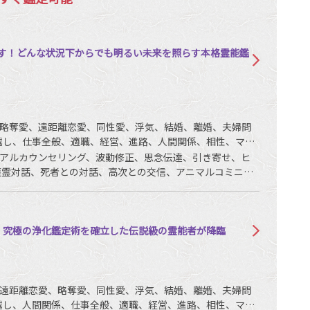
］
す！どんな状況下からでも明るい未来を照らす本格霊能鑑
略奪愛、遠距離恋愛、同性愛、浮気、結婚、離婚、夫婦問
越し、仕事全般、適職、経営、進路、人間関係、相性、ママ
銭、動物、故人、など
アルカウンセリング、波動修正、思念伝達、引き寄せ、ヒ
護霊対話、死者との対話、高次との交信、アニマルコミニケ
》究極の浄化鑑定術を確立した伝説級の霊能者が降臨
遠距離恋愛、略奪愛、同性愛、浮気、結婚、離婚、夫婦問
越し、人間関係、仕事全般、適職、経営、進路、相性、ママ