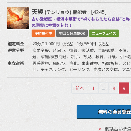
天綾
［4245］
(テンリョウ)
霊能者
占い激戦区・横浜中華街で“視てもらえたら奇跡”と
ぬ現実に神意を刻む！
予約受付中
初回１分単位OK
ニューフェイス
鑑定料金
20分/11,000円（税込） 1分/550円（税込）
得意分野
恋愛全般、片思い、復縁、復活愛、二股恋愛、不倫、
題、家庭/家族問題、親子、育児、教育、介護、引っ
友、相手の気持ち、人生相談、開運、運勢、動物、な
主な占術
霊感霊視、縁結び、浄化、未来透視、祈願祈祷、スピ
せ、チャネリング、ヒーリング、高次との交信、アニ
前へ
1
...
8
9
無料の会員登録
電話占い光華