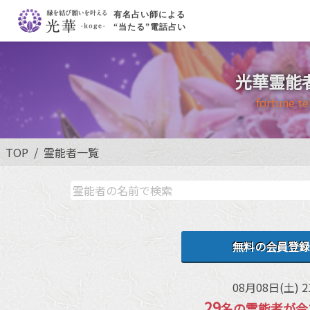
有名占い師による
“当たる”電話占い
光華霊能
fortune te
TOP
霊能者一覧
無料の会員登録
08月08日(土) 2
29
名の霊能者が今