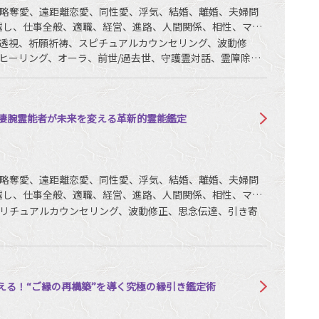
略奪愛、遠距離恋愛、同性愛、浮気、結婚、離婚、夫婦問
越し、仕事全般、適職、経営、進路、人間関係、相性、ママ
銭、動物、故人、心霊相談など
透視、祈願祈祷、スピチュアルカウンセリング、波動修
ヒーリング、オーラ、前世/過去世、守護霊対話、霊障除
ケーションなど
る凄腕霊能者が未来を変える革新的霊能鑑定
略奪愛、遠距離恋愛、同性愛、浮気、結婚、離婚、夫婦問
越し、仕事全般、適職、経営、進路、人間関係、相性、ママ
銭など
リチュアルカウンセリング、波動修正、思念伝達、引き寄
える！“ご縁の再構築”を導く究極の縁引き鑑定術