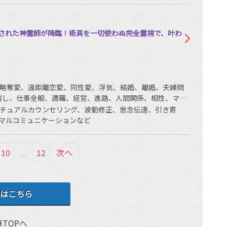
称された神霊師が降臨！術具を一切使わぬ完全霊視で、叶わ
略奪愛、遠距離恋愛、同性愛、浮気、結婚、離婚、夫婦問
越し、仕事全般、適職、経営、進路、人間関係、相性、ママ
ど
チュアルカウンセリング、波動修正、思念伝達、引き寄
マルコミュニケーションなど
10
...
12
次へ
はこちら
TOPへ