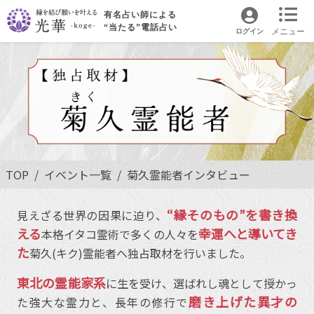
有名占い師による
“当たる”電話占い
メニュー
ログイン
TOP
イベント一覧
菊久霊能者インタビュー
“縁そのもの”を書き換
見えざる世界の因果に迫り、
える
幸運へと導いてき
本格イタコ霊術で多くの人々を
た
菊久(キク)霊能者へ独占取材を行いました。
東北の霊能家系
に生を受け、選ばれし魂として授かっ
磨き上げた異才の
た強大な霊力と、長年の修行で