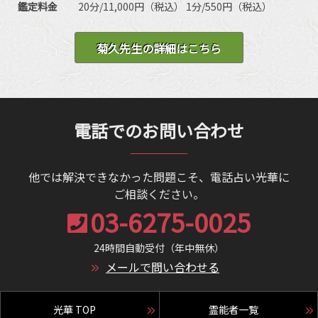
生相談、開運、運勢、健康、金銭、動物、故人、
チャネリング、ヒーリング、オーラ、前世/過去
鑑定料金
20分/11,000円（税込） 1分/550円（税込）
心霊相談など
世、守護霊対話、霊障除去、死者との対話、高次
との交信、アニマルコミュニケーションなど
菊久先生の詳細はこちら
電話でのお問い合わせ
他では解決できなかった問題こそ、電話占い光華に
ご相談ください。
03-6275-0025
24時間自動受付（年中無休）
メールで問い合わせる
光華 TOP
霊能者一覧