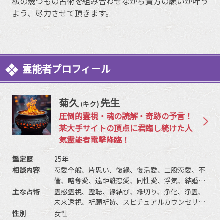
私の幾つもの占術を組み合わせながら貴方の願いが叶う
よう、尽力させて頂きます。
霊能者プロフィール
菊久
先生
(キク)
圧倒的霊視・魂の読解・奇跡の予言！
某大手サイトの頂点に君臨し続けた人
気霊能者電撃降臨！
鑑定歴
25年
相談内容
恋愛全般、片思い、復縁、復活愛、二股恋愛、不
倫、略奪愛、遠距離恋愛、同性愛、浮気、結婚、
離婚、夫婦問題、家庭/家族問題、親子、育児、教
主な占術
霊感霊視、霊聴、縁結び、縁切り、浄化、浄霊、
育、介護、引っ越し、仕事全般、適職、経営、進
未来透視、祈願祈祷、スピチュアルカウンセリン
路、人間関係、相性、ママ友、相手の気持ち、人
グ、波動修正、思念伝達、引き寄せ、チャクラ、
性別
女性