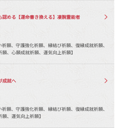
も認める【運命書き換える】凄腕霊能者
い祈願、守護強化祈願、縁結び祈願、復縁成就祈願、
祈願、心願成就祈願、運気向上祈願】
び成就へ
い祈願、守護強化祈願、縁結び祈願、復縁成就祈願、
祈願、運気向上祈願】