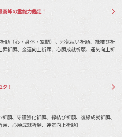
最高峰の霊能力鑑定！
祈願（心・身体・空間）、邪気祓い祈願、縁結び祈
上昇祈願、金運向上祈願、心願成就祈願、運気向上祈
ユタ！
い祈願、守護強化祈願、縁結び祈願、復縁成就祈願、
祈願、心願成就祈願、運気向上祈願】