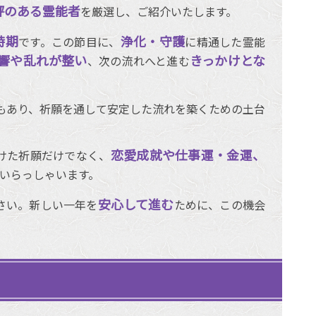
評のある霊能者
を厳選し、ご紹介いたします。
時期
浄化・守護
です。この節目に、
に精通した霊能
響や乱れが整い
きっかけとな
、次の流れへと進む
もあり、祈願を通して安定した流れを築くための土台
恋愛成就や仕事運・金運、
けた祈願だけでなく、
いらっしゃいます。
安心して進む
さい。新しい一年を
ために、この機会