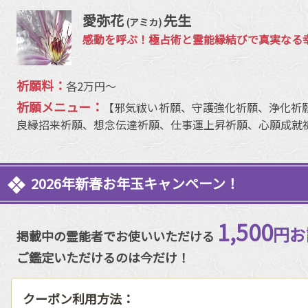
愛弥花
先生
(アミカ)
感動を呼ぶ！極占術と霊能縁結びで真実なる
祈願料：
各2万円〜
祈願メニュー：
【邪気祓い祈願、守護強化祈願、浄化祈
良縁招来祈願、想念伝達祈願、仕事運上昇祈願、心願成就
2026年新春お年玉キャンペーン！
1,500
円お
掲載中の霊能者でお使いいただける
ご鑑定いただけるのは今だけ！
クーポン利用方法：