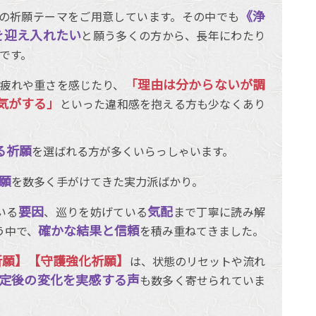
《浄
の祈願テーマをご用意しています。その中でも
を迎え入れたい
と願う多くの方から、長年にわたり
です。
「理由は分からないが調
疲れや重さを感じたり、
気がする」
といった違和感を抱える方も少なくあり
る祈願
を選ばれる方が多くいらっしゃいます。
願
を数多く手がけてきた実力派ばかり。
要因
気配
いる
、巡りを妨げている
まで丁寧に読み解
確かな結果と信頼
う中で、
を積み重ねてきました。
祈願】【守護強化祈願】
は、状態のリセットや流れ
定後の変化を実感する声
も数多く寄せられていま