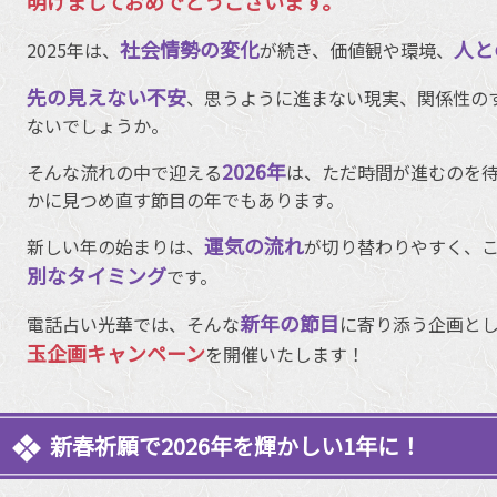
明けましておめでとうございます。
社会情勢の変化
人と
2025年は、
が続き、価値観や環境、
先の見えない不安
、思うように進まない現実、関係性の
ないでしょうか。
2026年
そんな流れの中で迎える
は、ただ時間が進むのを
かに見つめ直す節目の年でもあります。
運気の流れ
新しい年の始まりは、
が切り替わりやすく、
別なタイミング
です。
新年の節目
電話占い光華では、そんな
に寄り添う企画とし
玉企画キャンペーン
を開催いたします！
新春祈願で2026年を輝かしい1年に！