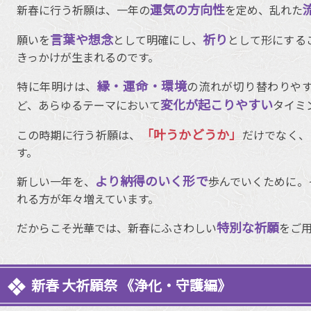
運気の方向性
新春に行う祈願は、一年の
を定め、乱れた
言葉や想念
祈り
願いを
として明確にし、
として形にする
きっかけが生まれるのです。
縁・運命・環境
特に年明けは、
の流れが切り替わりや
変化が起こりやすい
ど、あらゆるテーマにおいて
タイミ
「叶うかどうか」
この時期に行う祈願は、
だけでなく、
す。
より納得のいく形で
新しい一年を、
歩んでいくために。
れる方が年々増えています。
特別な祈願
だからこそ光華では、新春にふさわしい
をご
新春 大祈願祭 《浄化・守護編》