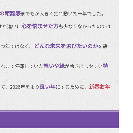
の距離感
までもが大きく揺れ動いた一年でした。
心を悩ませた方
すれ違いに
も少なくなかったのでは
どんな未来を選びたいのか
待つ年ではなく、
を静
想いや縁
特
これまで停滞していた
が動き出しやすい
良い年
新春お年
て、2026年をより
にするために、