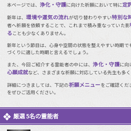
浄化・守護
定
本ページでは、
に向けた祈願において特に
環境や運気の流れ
特別な
新年は、
が切り替わりやすい
者へ祈願を依頼することで、これまで積み重なっていた影
る
ことも少なくありません。
新年という節目は、心身や空間の状態を整えやすい時期で
づくりに適した時期と言えるでしょう。
浄化・守護
また、今回ご紹介する霊能者の中には、
に向
心願成就
など、さまざまな祈願に対応している先生も多く
祈願メニュー
詳細につきましては、下記の
をご確認くだ
をぜひご活用ください。
厳選 5名の霊能者