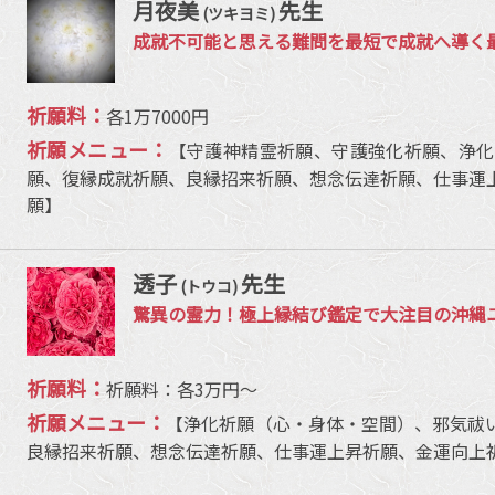
月夜美
先生
(ツキヨミ)
成就不可能と思える難問を最短で成就へ導く
祈願料：
各1万7000円
祈願メニュー：
【守護神精霊祈願、守護強化祈願、浄化
願、復縁成就祈願、良縁招来祈願、想念伝達祈願、仕事運
願】
透子
先生
(トウコ)
驚異の霊力！極上縁結び鑑定で大注目の沖縄
祈願料：
祈願料：各3万円〜
祈願メニュー：
【浄化祈願（心・身体・空間）、邪気祓
良縁招来祈願、想念伝達祈願、仕事運上昇祈願、金運向上