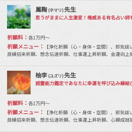
鳳鞠
先生
(ホマリ)
思うがままに人生激変！権威ある有名占い師
祈願料：
各1万円〜
祈願メニュー：
【浄化祈願（心・身体・空間）、邪気祓
良縁招来祈願、想念伝達祈願、仕事運上昇祈願、金運向上
柚李
先生
(ユズリ)
超霊能力鑑定であなたに幸運を呼び込み縁結
祈願料：
各1万円〜
祈願メニュー：
【浄化祈願（心・身体・空間）、邪気祓
良縁招来祈願、想念伝達祈願、仕事運上昇祈願、心願成就