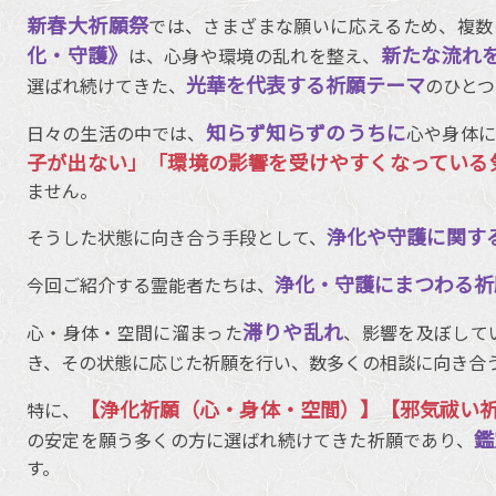
新春大祈願祭
では、さまざまな願いに応えるため、複数
化・守護》
新たな流れ
は、心身や環境の乱れを整え、
光華を代表する祈願テーマ
選ばれ続けてきた、
のひとつ
知らず知らずのうちに
日々の生活の中では、
心や身体に
子が出ない」「環境の影響を受けやすくなっている
ません。
浄化や守護に関す
そうした状態に向き合う手段として、
浄化・守護にまつわる祈
今回ご紹介する霊能者たちは、
滞りや乱れ
心・身体・空間に溜まった
、影響を及ぼして
き、その状態に応じた祈願を行い、数多くの相談に向き合
【浄化祈願（心・身体・空間）】【邪気祓い
特に、
鑑
の安定を願う多くの方に選ばれ続けてきた祈願であり、
す。