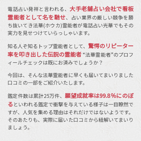
大手老舗占い会社で看板
電話占い発祥と言われる、
霊能者として名を馳せ
、占い業界の厳しい競争を勝
ち抜いてき法華(ホウカ)霊能者が電話占い光華でもその
実力を見せつけていらっしゃいます。
驚愕のリピーター
知る人ぞ知るトップ霊能者として、
率を叩き出した伝説の霊能者
“法華霊能者”のプロフ
ィールチェックは既にお済みでしょうか？
今回は、そんな法華霊能者に早くも届いてまいりました
口コミの一部をご紹介いたします。
願望成就率は99.8％にのぼ
鑑定件数は累計25万件、
る
といわれる鑑定で衝撃を与えている様子は一目瞭然で
すが、人気を集める理由はそれだけではないようです。
そのあたりも、実際に届いた口コミから紐解いてまいり
ましょう。