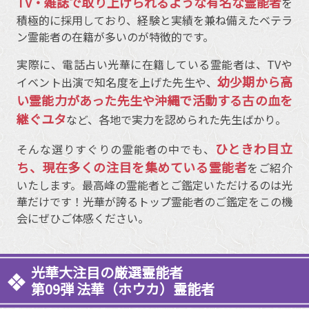
TV・雑誌で取り上げられるような有名な霊能者
を
積極的に採用しており、経験と実績を兼ね備えたベテラ
ン霊能者の在籍が多いのが特徴的です。
実際に、電話占い光華に在籍している霊能者は、TVや
幼少期から高
イベント出演で知名度を上げた先生や、
い霊能力があった先生や沖縄で活動する古の血を
継ぐユタ
など、各地で実力を認められた先生ばかり。
ひときわ目立
そんな選りすぐりの霊能者の中でも、
ち、現在多くの注目を集めている霊能者
をご紹介
いたします。最高峰の霊能者とご鑑定いただけるのは光
華だけです！光華が誇るトップ霊能者のご鑑定をこの機
会にぜひご体感ください。
光華大注目の厳選霊能者
第09弾 法華（ホウカ）霊能者