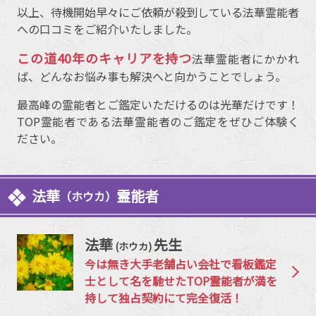
以上、待機開始早々にご依頼が殺到している法華霊能者
への口コミをご紹介いたしました。
この道40年のキャリアを持つ
法華霊能者にかかれ
ば、どんなお悩み事も解決へと向かうことでしょう。
最高峰の霊能者とご鑑定いただけるのは光華だけです！
TOP霊能者である法華霊能者のご鑑定をぜひご体験く
ださい。
法華
霊能者
（ホウカ）
法華
先生
(ホウカ)
今は無き大手老舗占い会社で看板鑑定
士として名を馳せたTOP霊能者が満を
持して独占契約にて完全復活！