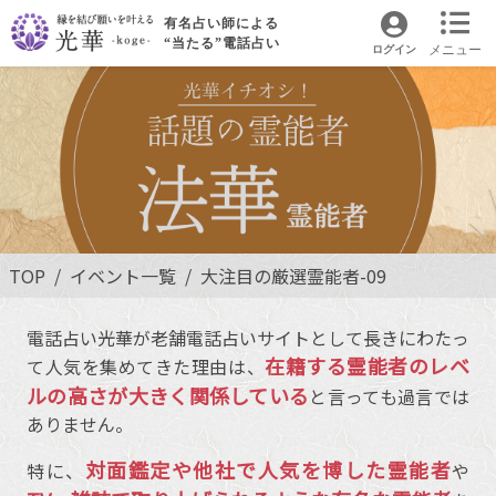
有名占い師による
“当たる”電話占い
メニュー
ログイン
TOP
イベント一覧
大注目の厳選霊能者-09
電話占い光華が老舗電話占いサイトとして長きにわたっ
在籍する霊能者のレベ
て人気を集めてきた理由は、
ルの高さが大きく関係している
と言っても過言では
ありません。
対面鑑定や他社で人気を博した霊能者
特に、
や