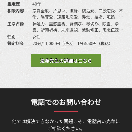
鑑定歴
40年
相談内容
恋愛全般、片思い、復縁、復活愛、二股恋愛、不
倫、略奪愛、遠距離恋愛、浮気、結婚、離婚、夫
婦問題、家庭問題、親子、育児、教育、介護、引
主な占術
神通力、霊感霊視、縁結び、縁切り、除霊、浄
っ越し、仕事全般、適職、経営、進路、人間関
霊、祈願祈祷、未来透視、波動修正、思念伝達、
係、進路、相性、ママ友、相手の気持ち、人生相
引き寄せ、ヒーリング、オーラ、チャクラ、前世/
性別
女性
談、開運、運勢、金銭、動物、故人、失せ物、心
過去世、魂入/魂抜、など
鑑定料金
20分/11,000円（税込） 1分/550円（税込）
霊相談など
法華先生の詳細はこちら
電話でのお問い合わせ
他では解決できなかった問題こそ、電話占い光華に
ご相談ください。