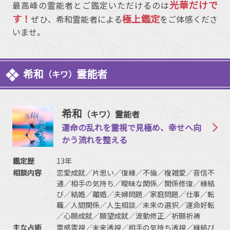
光華だけで
最高峰の霊能者とご鑑定いただけるのは
す！
極上鑑定
ぜひ、希和霊能者による
をご体感くださ
いませ。
希和
霊能者
（キワ）
希和
（キワ）霊能者
運命の乱れを霊視で見極め、幸せへ向
かう流れを整える
鑑定歴
13年
相談内容
恋愛成就／片思い／復縁／不倫／複雑愛／音信不
通／相手の気持ち／曖昧な関係／関係修復／縁結
び／結婚／離婚／夫婦問題／家庭問題／仕事／転
職／人間関係／人生相談／未来の選択／運命好転
／心願成就／願望成就／波動修正／祈願祈祷
主な占術
霊感霊視／未来透視／相手の気持ち透視／縁結び