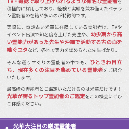
TV・雑誌で取り上げられるような有名な霊能者
を
積極的に採用しており、経験と実績を兼ね備えたベテラ
ン霊能者の在籍が多いのが特徴的です。
実際に、電話占い光華に在籍している霊能者は、TVや
幼少期から高
イベント出演で知名度を上げた先生や、
い霊能力があった先生や沖縄で活動する古の血を
継ぐユタ
など、各地で実力を認められた先生ばかり。
ひときわ目立
そんな選りすぐりの霊能者の中でも、
ち、現在多くの注目を集めている霊能者
をご紹介
いたします。
最高峰の霊能者とご鑑定いただけるのは光華だけです！
光華が誇るトップ霊能者のご鑑定
をこの機会にぜひ
ご体感ください。
光華大注目の厳選霊能者