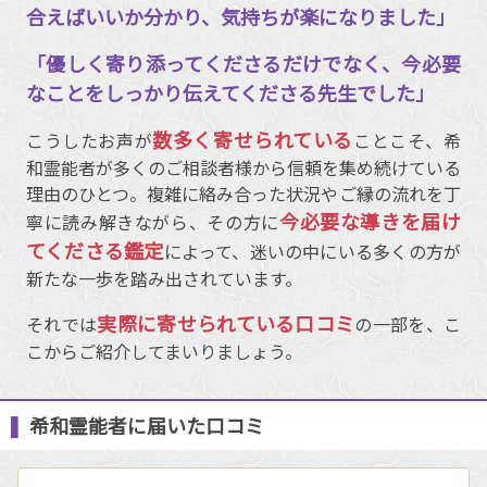
合えばいいか分かり、気持ちが楽になりました」
「優しく寄り添ってくださるだけでなく、今必要
なことをしっかり伝えてくださる先生でした」
数多く寄せられている
こうしたお声が
ことこそ、希
和霊能者が多くのご相談者様から信頼を集め続けている
理由のひとつ。複雑に絡み合った状況やご縁の流れを丁
今必要な導きを届け
寧に読み解きながら、その方に
てくださる鑑定
によって、迷いの中にいる多くの方が
新たな一歩を踏み出されています。
実際に寄せられている口コミ
それでは
の一部を、こ
こからご紹介してまいりましょう。
希和霊能者に届いた口コミ