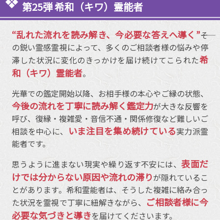
第25弾 希和（キワ）霊能者
“乱れた流れを読み解き、今必要な答えへ導く”
――そ
の鋭い霊感霊視によって、多くのご相談者様の悩みや停
希
滞した状況に変化のきっかけを届け続けてこられた
和（キワ）霊能者
。
光華での鑑定開始以降、お相手様の本心やご縁の状態、
今後の流れを丁寧に読み解く鑑定力
が大きな反響を
呼び、復縁・複雑愛・音信不通・関係修復など難しいご
いま注目を集め続けている
相談を中心に、
実力派霊
能者です。
表面だ
思うように進まない現実や繰り返す不安には、
けでは分からない原因や流れの滞り
が隠れているこ
とがあります。希和霊能者は、そうした複雑に絡み合っ
ご相談者様に今
た状況を霊視で丁寧に紐解きながら、
必要な気づきと導き
を届けてくださいます。