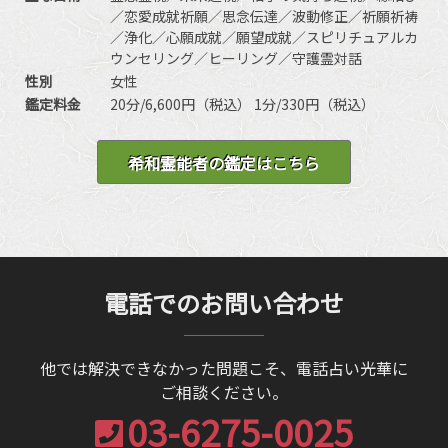
／恋愛成就祈願／思念伝達／波動修正／祈願祈祷
／浄化／心願成就／願望成就／スピリチュアルカ
ウンセリング／ヒーリング／守護霊対話
性別
女性
鑑定料金
20分/6,600円（税込） 1分/330円（税込）
希和霊能者の鑑定はこちら
電話でのお問い合わせ
他では解決できなかった問題こそ、電話占い光華に
ご相談ください。
03-6275-0025