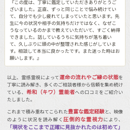
『この度は、丁寧に鑑定していただきありがとうご
ざいました。正直、ずっと同じことで悩み続けてい
て、自分でも少し疲れてしまっていたと思います。先
生に今の状況や相手の気持ちだけではなく、なぜこ
うなっているのかまで教えていただいて、すごく納得
できました。話しているうちに気持ちが落ち着い
て、久しぶりに頭の中が整理された感じがしていま
す。相談して本当に良かったです。また迷った時はお
願いします。』
運命の流れやご縁の状態
以上、霊感霊視によって
を
丁寧に読み解き、多くのご相談者様から信頼を集め続け
希和（キワ）霊能者
ている、
への口コミをご紹介い
たしました。
豊富な鑑定経験
これまで積み重ねてこられた
と、映像
圧倒的な霊視力
のように状況を読み解く
により、
「現状をここまで正確に見抜かれたのは初めて」