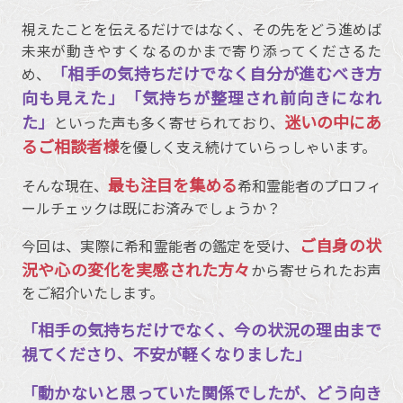
視えたことを伝えるだけではなく、その先をどう進めば
未来が動きやすくなるのかまで寄り添ってくださるた
「相手の気持ちだけでなく自分が進むべき方
め、
向も見えた」「気持ちが整理され前向きになれ
た」
迷いの中にあ
といった声も多く寄せられており、
るご相談者様
を優しく支え続けていらっしゃいます。
最も注目を集める
そんな現在、
希和霊能者のプロフィ
ールチェックは既にお済みでしょうか？
ご自身の状
今回は、実際に希和霊能者の鑑定を受け、
況や心の変化を実感された方々
から寄せられたお声
をご紹介いたします。
「相手の気持ちだけでなく、今の状況の理由まで
視てくださり、不安が軽くなりました」
「動かないと思っていた関係でしたが、どう向き