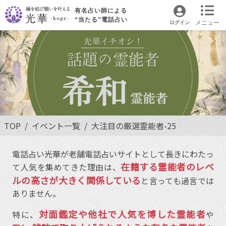
有名占い師による
“当たる”電話占い
メニュー
ログイン
TOP
イベント一覧
大注目の厳選霊能者-25
電話占い光華が老舗電話占いサイトとして長きにわたっ
在籍する霊能者のレベ
て人気を集めてきた理由は、
ルの高さが大きく関係している
と言っても過言では
ありません。
対面鑑定や他社で人気を博した霊能者
特に、
や