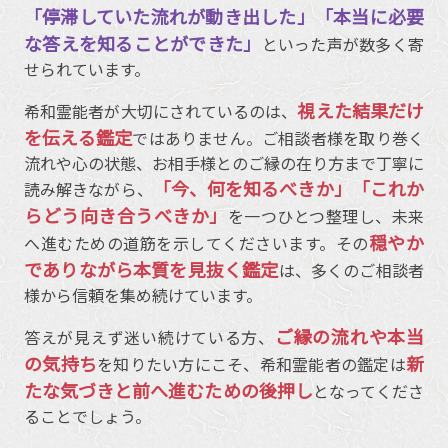
「停滞していた流れが動き出した」「本当に必要
な答えを知ることができた」
といった声が数多く寄
せられています。
視えた結果だけ
希和霊能者が大切にされているのは、
を伝える鑑定
ではありません。ご相談者様を取り巻く
流れや心の状態、お相手様とのご縁の在り方まで丁寧に
「今、何を知るべきか」「これか
読み解きながら、
らどう向き合うべきか」
を一つひとつ整理し、未来
穏やか
へ進むための道筋を示してくださいます。その
でありながら本質を見抜く鑑定
は、多くのご相談者
様から信頼を集め続けています。
ご縁の流れや本当
答えが見えず迷い続けている方、
の気持ち
新
を知りたい方にこそ、希和霊能者の鑑定は
たな気づきと前へ進むための後押し
となってくださ
ることでしょう。