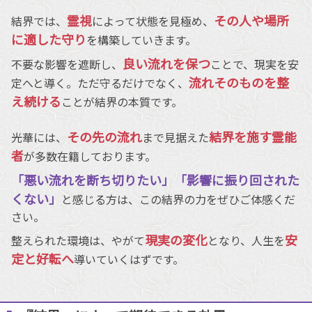
霊視
その人や場所
結界では、
によって状態を見極め、
に適した守り
を構築していきます。
良い流れを保つ
不要な影響を遮断し、
ことで、現実を安
流れそのものを整
定へと導く。ただ守るだけでなく、
え続ける
ことが結界の本質です。
その先の流れ
結界を施す霊能
光華には、
まで見据えた
者
が多数在籍しております。
「悪い流れを断ち切りたい」「影響に振り回された
くない」
と感じる方は、この結界の力をぜひご体感くだ
さい。
現実の変化
安
整えられた環境は、やがて
となり、人生を
定と好転へ
導いていくはずです。