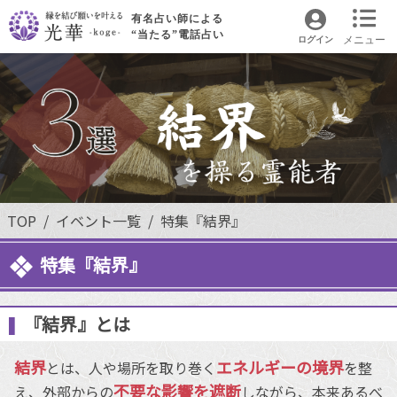
有名占い師による
“当たる”電話占い
メニュー
ログイン
TOP
イベント一覧
特集『結界』
特集『結界』
『結界』とは
結界
エネルギーの境界
とは、人や場所を取り巻く
を整
不要な影響を遮断
え、外部からの
しながら、本来あるべ