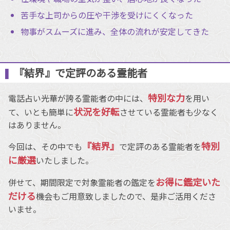
苦手な上司からの圧や干渉を受けにくくなった
物事がスムーズに進み、全体の流れが安定してきた
『結界』で定評のある霊能者
特別な力
電話占い光華が誇る霊能者の中には、
を用い
状況を好転
て、いとも簡単に
させている霊能者も少なく
はありません。
『結界』
特別
今回は、その中でも
で定評のある霊能者を
に厳選
いたしました。
お得に鑑定いた
併せて、期間限定で対象霊能者の鑑定を
だける
機会もご用意致しましたので、是非ご活用くださ
いませ。