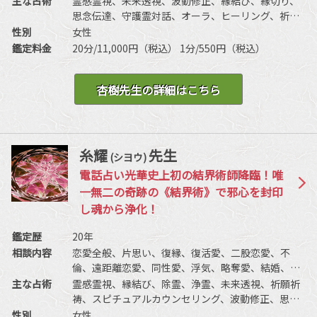
主な占術
霊感霊視、未来透視、波動修正、縁結び、縁切り、
思念伝達、守護霊対話、オーラ、ヒーリング、祈願
祈祷、など
性別
女性
鑑定料金
20分/11,000円（税込） 1分/550円（税込）
杏樹先生の詳細はこちら
糸耀
先生
(シヨウ)
電話占い光華史上初の結界術師降臨！唯
一無二の奇跡の《結界術》で邪心を封印
し魂から浄化！
鑑定歴
20年
相談内容
恋愛全般、片思い、復縁、復活愛、二股恋愛、不
倫、遠距離恋愛、同性愛、浮気、略奪愛、結婚、離
婚、夫婦問題、家族/家庭問題、親子、育児、教育、
主な占術
霊感霊視、縁結び、除霊、浄霊、未来透視、祈願祈
介護、引っ越し、人間関係、仕事全般、適職、経
祷、スピチュアルカウンセリング、波動修正、思念
営、進路、人間関係、相性、ママ友、相手の気持
伝達、引き寄せ、ヒーリング、前世/過去世、守護霊
性別
女性