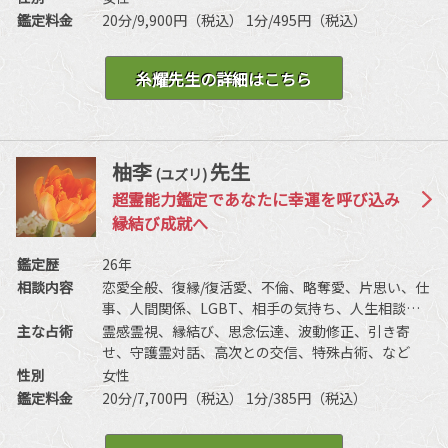
ち、人生相談、開運、運勢、健康、金銭、動物、失
対話、死者との対話、霊障除去、先祖供養、写真供
鑑定料金
20分/9,900円（税込） 1分/495円（税込）
せ物、心霊相談など
養、過去世供養、高次との交信、開運、霊符、お
札、特殊占術など
糸耀先生の詳細はこちら
柚李
先生
(ユズリ)
超霊能力鑑定であなたに幸運を呼び込み
縁結び成就へ
鑑定歴
26年
相談内容
恋愛全般、復縁/復活愛、不倫、略奪愛、片思い、仕
事、人間関係、LGBT、相手の気持ち、人生相談、
未来、前世/過去世、開運、運勢、など
主な占術
霊感霊視、縁結び、思念伝達、波動修正、引き寄
せ、守護霊対話、高次との交信、特殊占術、など
性別
女性
鑑定料金
20分/7,700円（税込） 1分/385円（税込）