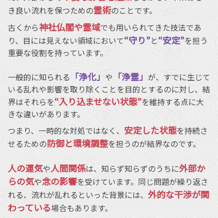
霊術
き良い流れを保つための
のことです。
神社仏閣や霊域
古くから
でも用いられてきた技法であ
“守り”
“安定”
り、目には見えない領域において
と
を担う
重要な役割を持っています。
「浄化」
「浄霊」
一般的に知られる
や
が、すでに生じて
いる乱れや影響を取り除くことを目的とするのに対し、結
“入り込ませない状態”
界はそれらを
を維持する点に大
きな違いがあります。
安定した状態
つまり、一時的な対処ではなく、
を持続さ
防御と環境調整
せるための
を担うのが結界なのです。
人の運気
人間関係
外部か
や
は、知らず知らずのうちに
らの気
念の影響
や
を受けています。同じ問題が繰り返さ
外的な干渉が関
れる、流れが乱れるといった背景には、
わっている
場合もあります。