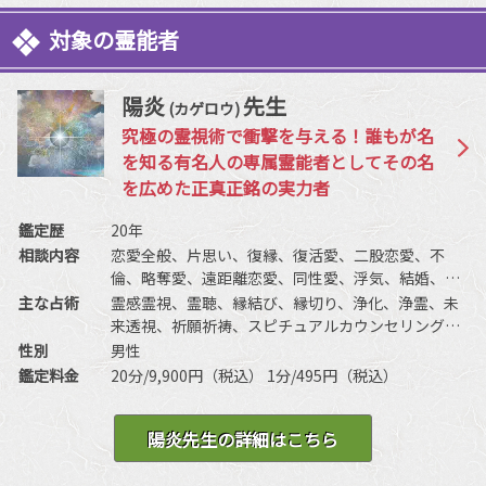
対象の霊能者
陽炎
先生
(カゲロウ)
究極の霊視術で衝撃を与える！誰もが名
を知る有名人の専属霊能者としてその名
を広めた正真正銘の実力者
鑑定歴
20年
相談内容
恋愛全般、片思い、復縁、復活愛、二股恋愛、不
倫、略奪愛、遠距離恋愛、同性愛、浮気、結婚、離
婚、夫婦問題、家庭/家族問題、親子、育児、教育、
主な占術
霊感霊視、霊聴、縁結び、縁切り、浄化、浄霊、未
介護、引っ越し、仕事全般、適職、経営、進路、人
来透視、祈願祈祷、スピチュアルカウンセリング、
間関係、相性、相手の気持ち、人生相談、開運、運
波動修正、思念伝達、引き寄せ、チャクラ、ヒーリ
性別
男性
勢、健康、金銭、動物、失せ物、故人、心霊相談な
ング、前世・過去世、守護霊対話、特殊占術、特殊
鑑定料金
20分/9,900円（税込） 1分/495円（税込）
ど
念波など
陽炎先生の詳細はこちら