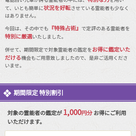
状況を好転
て、いとも簡単に
させている霊能者も少なく
はありません。
『特殊占術』
今回は、その中でも
で定評のある霊能者を
特別に厳選
いたしました。
お得に鑑定いた
併せて、期間限定で対象霊能者の鑑定を
だける
機会もご用意致しましたので、是非ご活用くださ
いませ。
期間限定 特別割引
1,000
対象の霊能者の鑑定が
円分
お得にご利用
いただけます。