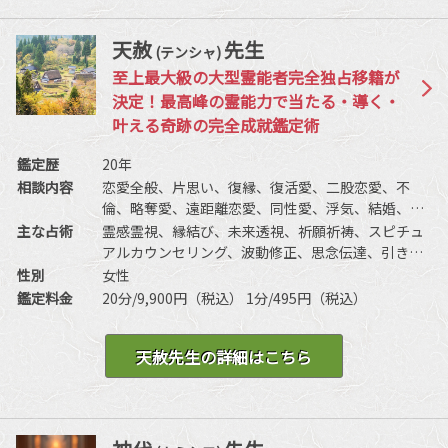
天赦
先生
(テンシャ)
至上最大級の大型霊能者完全独占移籍が
決定！最高峰の霊能力で当たる・導く・
叶える奇跡の完全成就鑑定術
鑑定歴
20年
相談内容
恋愛全般、片思い、復縁、復活愛、二股恋愛、不
倫、略奪愛、遠距離恋愛、同性愛、浮気、結婚、離
婚、夫婦問題、家庭問題、親子、育児、教育、介
主な占術
霊感霊視、縁結び、未来透視、祈願祈祷、スピチュ
護、引っ越し、仕事全般、適職、経営、進路、人間
アルカウンセリング、波動修正、思念伝達、引き寄
関係、相性、ママ友、相手の気持ち、人生相談、開
せ、ヒーリング、チャネリング、オーラ、チャク
性別
女性
運、運勢、健康、金銭など
ラ、前世/過去世、高次との交信、開運、チューニン
鑑定料金
20分/9,900円（税込） 1分/495円（税込）
グ、数秘術、タロットリーディング、オラクルカー
ドリーディング、エネルギーヒーリング、エネルギ
天赦先生の詳細はこちら
ー注入、特殊占術など