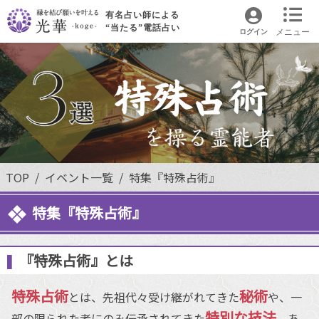
有名占い師による
“当たる”電話占い
メニュー
ログイン
TOP
イベント一覧
特集『特殊占術』
特集『特殊占術』
『特殊占術』とは
特殊占術
秘術
とは、先祖代々受け継がれてきた
や、一
特別な技法
部の限られた者にのみ伝承されてきた
、あ