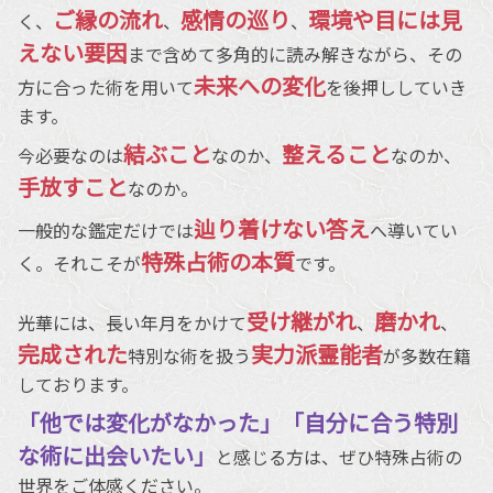
ご縁の流れ
感情の巡り
環境や目には見
く、
、
、
えない要因
まで含めて多角的に読み解きながら、その
未来への変化
方に合った術を用いて
を後押ししていき
ます。
結ぶこと
整えること
今必要なのは
なのか、
なのか、
手放すこと
なのか。
辿り着けない答え
一般的な鑑定だけでは
へ導いてい
特殊占術の本質
く。それこそが
です。
受け継がれ
磨かれ
光華には、長い年月をかけて
、
、
完成された
実力派霊能者
特別な術を扱う
が多数在籍
しております。
「他では変化がなかった」「自分に合う特別
な術に出会いたい」
と感じる方は、ぜひ特殊占術の
世界をご体感ください。