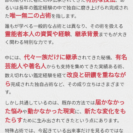
るいは長年の鑑定経験の中で独自に磨き上げられ完成され
唯一無二の占術
た
を指します。
誰もが学べる一般的な占術とは異なり、その術を扱える
霊能者本人の資質や経験
継承背景
、
までもが大き
く関わる特別な力です。
代々一族だけに継承
有名
中には、
されてきた秘儀、
芸能人や著名人
からも支持を集めてきた実績ある術、
改良と研鑽を重ねなが
数え切れない鑑定経験を経て
ら
完成された独自占術など、その成り立ちはさまざまで
す。
届かなかっ
しかし共通しているのは、既存の方法では
た悩み
動かなかった現実
新たな変化をも
や
に、
たらす
ために生み出されてきたという点にあります。
特殊占術では、今起きている出来事だけを見るのではな