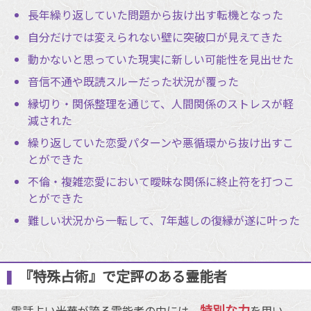
長年繰り返していた問題から抜け出す転機となった
自分だけでは変えられない壁に突破口が見えてきた
動かないと思っていた現実に新しい可能性を見出せた
音信不通や既読スルーだった状況が覆った
縁切り・関係整理を通じて、人間関係のストレスが軽
減された
繰り返していた恋愛パターンや悪循環から抜け出すこ
とができた
不倫・複雑恋愛において曖昧な関係に終止符を打つこ
とができた
難しい状況から一転して、7年越しの復縁が遂に叶った
『特殊占術』で定評のある霊能者
特別な力
電話占い光華が誇る霊能者の中には、
を用い