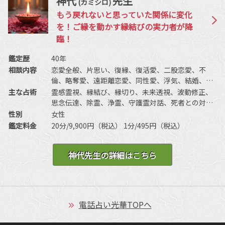
神代
先生
(カミシロ)
もう戻れないと思っていた関係に変化
を！ご縁を動かす縁結びの実力者が降
臨！
鑑定歴
40年
相談内容
恋愛全般、片思い、復縁、復活愛、二股恋愛、不
倫、略奪愛、遠距離恋愛、同性愛、浮気、結婚、離
婚、夫婦問題、家庭/家族問題、親子、育児、教育、
主な占術
霊感霊視、縁結び、縁切り、未来透視、波動修正、
介護、引っ越し、仕事全般、適職、経営、進路、人
思念伝達、除霊、浄霊、守護霊対話、死者との対
間関係、相性、ママ友、相手の気持ち、人生相談、
話、過去世供養、高次との交信、祈願祈祷、引き寄
性別
女性
開運、運勢、健康、金銭、動物、故人、心霊相談な
せ、特殊占術、敬愛法
鑑定料金
20分/9,900円（税込） 1分/495円（税込）
ど
神代先生の詳細はこちら
電話占い光華TOPへ