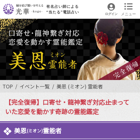
有名占い師による
“当たる”電話占い
メニュー
ログイン
TOP
イベント一覧
美恩 (ミオン) 霊能者
【完全復帰】口寄せ・龍神繋ぎ対応――止まって
いた恋愛を動かす奇跡の霊能鑑定
美恩
霊能者
(ミオン)