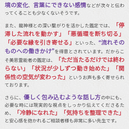
境の変化
言葉にできない感情
、
などが次々と伝わ
ってくることも少なくないそうです。
「停
また、龍神様との深い繋がりを活かした鑑定では、
滞した流れを動かす」「悪循環を断ち切る」
「必要な縁を引き寄せる」
“流れその
といった、
ものへの働きかけ”
を得意とされています。だからこ
「ただ当たるだけでは終わ
そ美恩霊能者の鑑定は、
らない」「状況が少しずつ動き始めた」「関
係性の空気が変わった」
というお声も多く寄せられ
ております。
優しく包み込むような話し方
さらに、
の中にも、
必要な時には現実的な視点をしっかり伝えてくださるた
「冷静になれた」「気持ちを整理できた」
め、
と安心感を抱かれるご相談者様も非常に多い先生です。