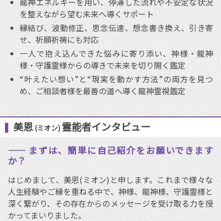
龍神エネルギーを用い、停滞した流れや不安定な状況
を整えながら望む未来へ導くサポート
縁結び、波動修正、思念伝達、想念書き換え、引き寄
せ、祈願祈祷にも対応
一人で抱え込んできた悩みに寄り添い、神様・龍神
様・守護霊様からの導きで未来を切り開く鑑定
“叶えたい想い”と“現実を動かす方法”の両方を見つ
め、ご相談者様を最善の道へ導く龍神霊視鑑定
美恩
霊能者インタビュー
(ミオン)
―― まずは、簡単に自己紹介をお願いできます
か？
はじめまして、美恩(ミオン)と申します。これまで様々な
人生経験やご縁を重ねる中で、神様、龍神様、守護霊様と
深く繋がり、その存在からのメッセージを受け取る力を授
かってまいりました。