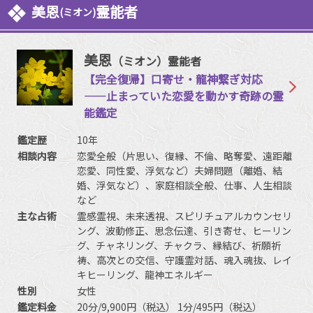
美恩
霊能者
(ミオン)
美恩
（ミオン）霊能者
【完全復帰】口寄せ・龍神繋ぎ対応
――止まっていた恋愛を動かす奇跡の霊
能鑑定
鑑定歴
10年
相談内容
恋愛全般（片思い、復縁、不倫、略奪愛、遠距離
恋愛、同性愛、浮気など）夫婦問題（離婚、結
婚、浮気など）、家庭相談全般、仕事、人生相談
など
主な占術
霊感霊視、未来透視、スピリチュアルカウンセリ
ング、波動修正、思念伝達、引き寄せ、ヒーリン
グ、チャネリング、チャクラ、縁結び、祈願祈
祷、高次との交信、守護霊対話、魂入魂抜、レイ
キヒーリング、龍神エネルギー
性別
女性
鑑定料金
20分/9,900円（税込） 1分/495円（税込）