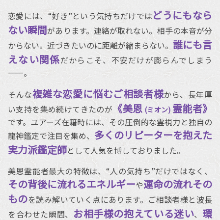
どうにもなら
恋愛には、“好き”という気持ちだけでは
ない瞬間
があります。連絡が取れない。相手の本音が分
誰にも言
からない。近づきたいのに距離が縮まらない。
えない関係
だからこそ、不安だけが膨らんでしまう
――。
複雑な恋愛に悩むご相談者様
そんな
から、長年厚
《美恩
霊能者》
い支持を集め続けてきたのが
(ミオン)
です。ユアーズ在籍時には、その圧倒的な霊視力と独自の
多くのリピーターを抱えた
龍神鑑定で注目を集め、
実力派鑑定師
として人気を博しておりました。
美恩霊能者最大の特徴は、“人の気持ち”だけではなく、
その背後に流れるエネルギー
運命の流れその
や
もの
を読み解いていく点にあります。ご相談者様と波長
お相手様の抱えている迷い
環
を合わせた瞬間、
、