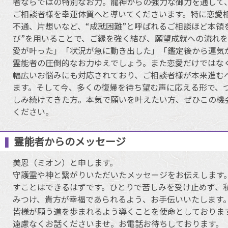
者ならではの特別なお力。龍神からの強力な御力を通して
ご相談者様を幸運体質へと導いてくださいます。特に恋愛
不通、片想いなど、“成就困難”と呼ばれるご相談ほど本領
び”を用いることで、ご縁を強く結び、願望成就への流れ
愛が叶った」「状況が急に動き出した」「鑑定後から運気
霊能者の圧倒的なお力ゆえでしょう。また恋愛だけではな
幅広いお悩みにも対応されており、ご相談者様が本来進む
ます。そして今、多くの復帰を待ち望む声に応える形で、
しみ続けてきた方。本気で願いを叶えたい方、ぜひこの機
ください。
霊能者からのメッセージ
美恩（ミオン）と申します。
守護霊や神と繋がりいただいたメッセージをお伝えします
すことはできるはずです。ひとりで苦しみを受け止めず、
みつけ、貴方が幸福であられるよう、お手伝いいたします
皆様が願う道を歩まれるよう導くことを使命としておりま
遠慮なくお話くださいませ。お電話お待ちしております。