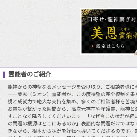
霊能者のご紹介
龍神からの神聖なるメッセージを受け取り、ご相談者様に
――美恩（ミオン）霊能者が、この度待望の完全復帰を果
視と成就力で絶大な支持を集め、多くのご相談者様を苦境
お電話が繋がった瞬間から、高次元存在や守護霊、龍神と
すことなく降ろしてくださいます。「なぜ今この状況が続
の問題の根源はどこにあるのか」表面的な問題だけではな
きながら、根本から状況を好転へ導いてくださるのです。ま