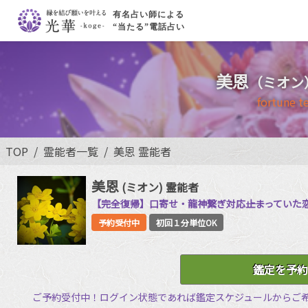
有名占い師による
“当たる”電話占い
美恩
（ミオン
fortune te
TOP
霊能者一覧
美恩 霊能者
美恩
(ミオン)
霊能者
【完全復帰】口寄せ・龍神繋ぎ対応――止まってい
予約受付中
初回１分単位OK
鑑定を予約
ご予約受付中！ログイン状態であれば鑑定スケジュールからご