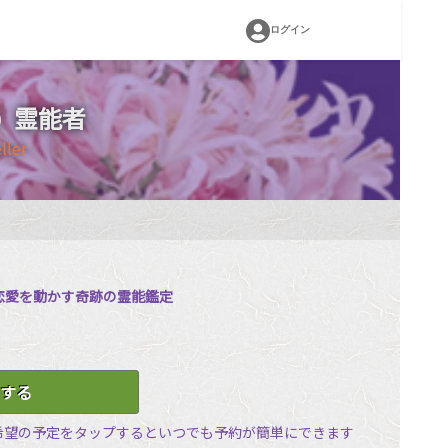
ログイン
霊能者
）
ller
た恋愛を動かす奇跡の霊能鑑定
する
希望の予定をタップするといつでも予約が簡単にできます