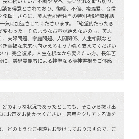
、長年続いていた不調や停滞、悪い流れを断ち切り、
相談を得意とされており、復縁、不倫、複雑愛、音信
を発揮。さらに、美恩霊能者独自の特別祈願“龍神結
を一気に加速させてくださいます。「絶望的だった恋
が変わった」そのようなお声が絶えないのも、美恩
く、夫婦問題、家庭問題、人間関係、人生相談など
べき幸福な未来へ向かえるよう力強く支えてください
ついに完全復帰。人生を根本から変えたい方。長年苦
会に、美恩霊能者による神聖なる龍神霊視をご体感
。どのような状況であったとしても、そこから抜け出
私にお声をお聞かせください。苦境をクリアする道を
。
す。どのようなご相談もお受けしておりますので、ご