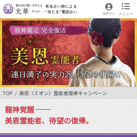
有名占い師による
“当たる”電話占い
メニュー
ログイン
TOP
美恩（ミオン）霊能者復帰キャンペーン
龍神覚醒 ──
美恩霊能者、待望の復帰。