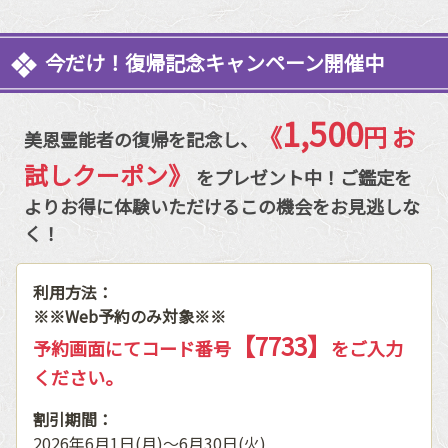
今だけ！復帰記念キャンペーン開催中
1,500
《
円 お
美恩霊能者の復帰を記念し、
試しクーポン》
をプレゼント中！ご鑑定を
よりお得に体験いただけるこの機会をお見逃しな
く！
利用方法：
※※Web予約のみ対象※※
【7733】
予約画面にてコード番号
をご入力
ください。
割引期間：
2026年6月1日(月)～6月30日(火)