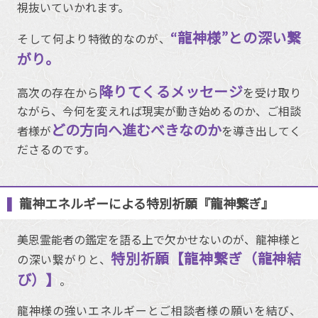
視抜いていかれます。
“龍神様”との深い繋
そして何より特徴的なのが、
がり。
降りてくるメッセージ
高次の存在から
を受け取り
ながら、今何を変えれば現実が動き始めるのか、ご相談
どの方向へ進むべきなのか
者様が
を導き出してく
ださるのです。
龍神エネルギーによる特別祈願『龍神繋ぎ』
美恩霊能者の鑑定を語る上で欠かせないのが、龍神様と
特別祈願【龍神繋ぎ（龍神結
の深い繋がりと、
び）】
。
龍神様の強いエネルギーとご相談者様の願いを結び、