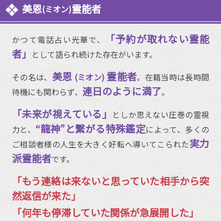
美恩
霊能者
(ミオン)
「予約が取れない霊能
かつて電話占い光華で、
者」
として語られ続けた存在がいます。
美恩
霊能者
その名は、
(ミオン)
。在籍当時は長時間
連日のように満了
待機にも関わらず、
。
「未来が視えている」
としか思えない圧巻の霊視
“龍神”と繋がる特殊鑑定
力と、
によって、多くの
実力
ご相談者様の人生を大きく好転へ導いてこられた
派霊能者
です。
「もう連絡は来ないと思っていた相手から突
然返信が来た」
「何年も停滞していた関係が急展開した」