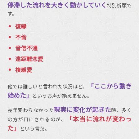
停滞した流れを大きく動かしていく
特別祈願で
す。
復縁
不倫
音信不通
遠距離恋愛
複雑愛
「ここから動き
他では難しいと言われた状況ほど、
始めた」
というお声が絶えません。
現実に変化が起きた
長年変わらなかった
時、多く
「本当に流れが変わっ
の方が口にされるのが、
た」
という言葉。