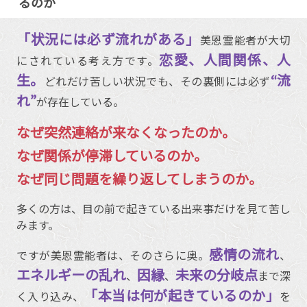
るのか
「状況には必ず流れがある」
美恩霊能者が大切
恋愛、人間関係、人
にされている考え方です。
生。
“流
どれだけ苦しい状況でも、その裏側には必ず
れ”
が存在している。
なぜ突然連絡が来なくなったのか。
なぜ関係が停滞しているのか。
なぜ同じ問題を繰り返してしまうのか。
多くの方は、目の前で起きている出来事だけを見て苦し
みます。
感情の流れ
ですが美恩霊能者は、そのさらに奥。
、
エネルギーの乱れ
因縁
未来の分岐点
、
、
まで深
「本当は何が起きているのか」
く入り込み、
を