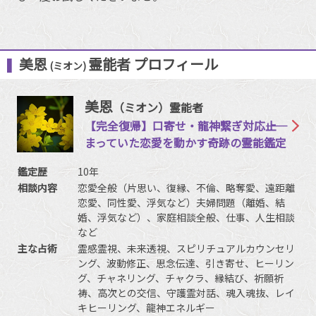
美恩
霊能者 プロフィール
(ミオン)
美恩
（ミオン）霊能者
【完全復帰】口寄せ・龍神繋ぎ対応――止
まっていた恋愛を動かす奇跡の霊能鑑定
鑑定歴
10年
相談内容
恋愛全般（片思い、復縁、不倫、略奪愛、遠距離
恋愛、同性愛、浮気など）夫婦問題（離婚、結
婚、浮気など）、家庭相談全般、仕事、人生相談
など
主な占術
霊感霊視、未来透視、スピリチュアルカウンセリ
ング、波動修正、思念伝達、引き寄せ、ヒーリン
グ、チャネリング、チャクラ、縁結び、祈願祈
祷、高次との交信、守護霊対話、魂入魂抜、レイ
キヒーリング、龍神エネルギー