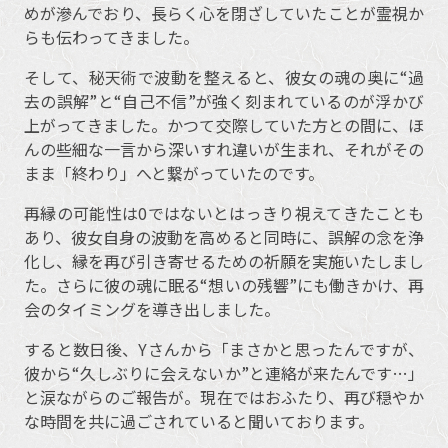
めが滲んでおり、長らく心を閉ざしていたことが霊視か
らも伝わってきました。
そして、秘天術で波動を整えると、彼女の魂の奥に“過
去の誤解”と“自己不信”が強く刻まれているのが浮かび
上がってきました。かつて交際していた方との間に、ほ
んの些細な一言から深いすれ違いが生まれ、それがその
まま「終わり」へと繋がっていたのです。
再縁の可能性は0ではないとはっきり視えてきたことも
あり、彼女自身の波動を高めると同時に、誤解の念を浄
化し、縁を再び引き寄せるための祈願を実施いたしまし
た。さらに彼の魂に眠る“想いの残響”にも働きかけ、再
会のタイミングを導き出しました。
すると数日後、Yさんから「まさかと思ったんですが、
彼から“久しぶりに会えないか”と連絡が来たんです…」
と涙ながらのご報告が。現在ではおふたり、再び穏やか
な時間を共に過ごされていると聞いております。