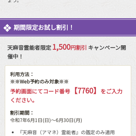
ょう。
期間限定お試し割引！
1,500
天麻音霊能者限定
円割引
キャンペーン開
催中！
利用方法：
※※Web予約のみ対象※※
【7760】
予約画面にてコード番号
をご入力
ください。
割引期間：
令和7年6月1日(日)〜6月30日(月)
『天麻音（アマネ）霊能者』の鑑定のみ適用