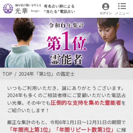
有名占い師による
“当たる”電話占い
メニュー
ログイン
TOP
2024年「第1位」の鑑定士
いつもご利用いただき、誠にありがとうございます。
2024年も多くのご相談者様にご愛顧いただいた電話占
圧倒的な支持を集めた霊能者
い光華。その中でも
を
ご紹介いたします！
厳正な集計のもと、令和6年1月1日～12月31日の期間で
「年間売上第1位」「年間リピート数第1位」
に輝