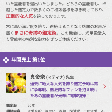
いた霊能者を選出いたしました。どちらの霊能者も、卓
越した鑑定力で数多くのご相談者様を導き続けており、
圧倒的な人気
を誇っております。
常に高い満足度を誇り、途絶えることなく感謝のお声が
まさに奇跡の鑑定術
届く
。この機会に、光華殿堂入
り霊能者の特別な御力をぜひご体感ください！
年間売上 第1位
真帝奈
(マティナ) 先生
過去に絶大な人気を誇り鑑定予約は常
に争奪戦、熱狂的なファンを抱え続け
たあの霊能者が光華に電撃復帰！
鑑定歴
20年
相談内容
恋愛全般、片思い、復縁、復活愛、二股恋愛、不