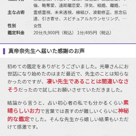
倫、略奪愛、遠距離恋愛、浮気、結婚、離婚、夫
婦問題、家庭問題、親子、育児、教育、介護、引
主な占術
霊感霊視、未来透視、縁結び、波動修正、思念伝
っ越し、仕事全般、適職、人間関係、進路、相
達、引き寄せ、スピチュアルカウンセリング、オ
性、ママ友、相手の気持ち、人生相談、開運、運
ーラ、チャネリング、ヒーリングなど
性別
女性
勢、金銭、動物など
鑑定料金
20分/9,900円（税込） 1分/495円（税込）
真帝奈先生へ届いた感謝のお声
初めての鑑定をありがとうございました。光華さんにお
世話になり始めたのはまだ最近で、先生のことは知らな
凄い先生であることは間違いなさ
かったのですが、
そう
だったので試しにお願いさせていただきました。
素
結論から言うと、占い初心者の私でも分かるくらい
晴らしいお力
神秘
で言葉では表すのが難しいくらいに
的な鑑定
でした。そんな先生から嬉しい結果もいただ
けて感激です。