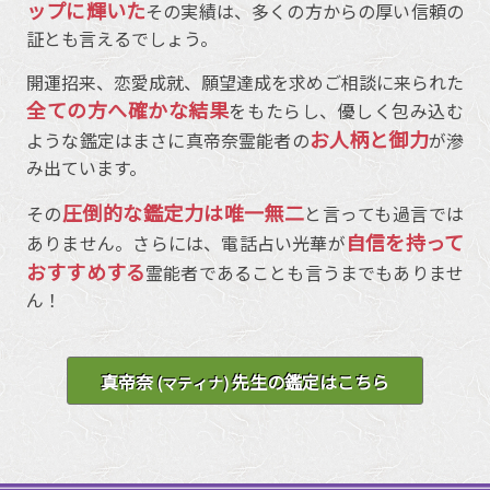
ップに輝いた
その実績は、多くの方からの厚い信頼の
証とも言えるでしょう。
開運招来、恋愛成就、願望達成を求めご相談に来られた
全ての方へ確かな結果
をもたらし、優しく包み込む
お人柄と御力
ような鑑定はまさに真帝奈霊能者の
が滲
み出ています。
圧倒的な鑑定力は唯一無二
その
と言っても過言では
自信を持って
ありません。さらには、電話占い光華が
おすすめする
霊能者であることも言うまでもありませ
ん！
真帝奈
先生の鑑定はこちら
(マティナ)