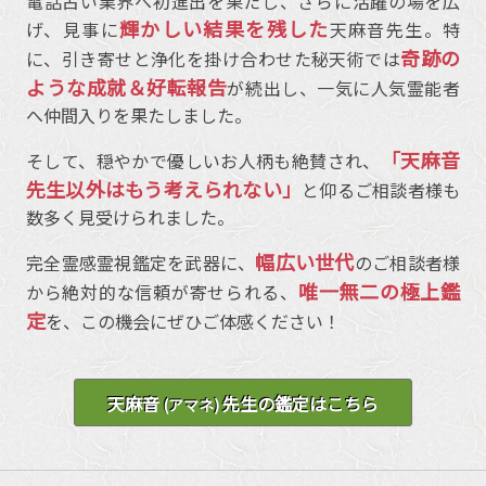
電話占い業界へ初進出を果たし、さらに活躍の場を広
輝かしい結果を残した
げ、見事に
天麻音先生。特
奇跡の
に、引き寄せと浄化を掛け合わせた秘天術では
ような成就＆好転報告
が続出し、一気に人気霊能者
へ仲間入りを果たしました。
「天麻音
そして、穏やかで優しいお人柄も絶賛され、
先生以外はもう考えられない」
と仰るご相談者様も
数多く見受けられました。
幅広い世代
完全霊感霊視鑑定を武器に、
のご相談者様
唯一無二の極上鑑
から絶対的な信頼が寄せられる、
定
を、この機会にぜひご体感ください！
天麻音
先生の鑑定はこちら
(アマネ)