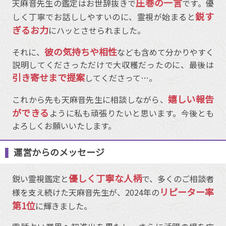
圧巻の一言
天麻音先生の鑑定はお世辞抜きで
です。優
鋭す
しく丁寧でお話ししやすいのに、霊視が始まると
ぎるお力
にハッとさせられました。
彼の気持ちや相性
それに、
なども含めて分かりやすく
説明してくださっただけで大収穫だったのに、最後は
引き寄せまで提案
してくださって…。
嬉しい報告
これから先も天麻音先生に相談しながら、
ができる
ように私も頑張りたいと思います。今後とも
よろしくお願いいたします。
運営からのメッセージ
優しく丁寧な人柄
鋭い霊視鑑定と
で、多くのご相談者
リピーター率
様を支え続けた天麻音先生が、2024年の
第1位
に輝きました。