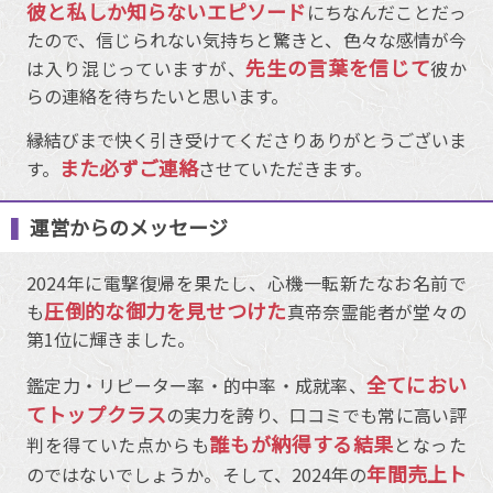
彼と私しか知らないエピソード
にちなんだことだっ
たので、信じられない気持ちと驚きと、色々な感情が今
先生の言葉を信じて
は入り混じっていますが、
彼か
らの連絡を待ちたいと思います。
縁結びまで快く引き受けてくださりありがとうございま
また必ずご連絡
す。
させていただきます。
運営からのメッセージ
2024年に電撃復帰を果たし、心機一転新たなお名前で
圧倒的な御力を見せつけた
も
真帝奈霊能者が堂々の
第1位に輝きました。
全てにおい
鑑定力・リピーター率・的中率・成就率、
てトップクラス
の実力を誇り、口コミでも常に高い評
誰もが納得する結果
判を得ていた点からも
となった
年間売上ト
のではないでしょうか。そして、2024年の