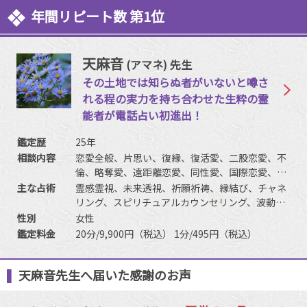
年間リピート数 第1位
天麻音
(アマネ) 先生
その土地では知らぬ者がいないと噂さ
れる程の実力を持ち合わせた生粋の霊
能者が電話占い初進出！
鑑定歴
25年
相談内容
恋愛全般、片思い、復縁、復活愛、二股恋愛、不
倫、略奪愛、遠距離恋愛、同性愛、国際恋愛、浮
気、結婚、離婚、夫婦問題、家族/家庭問題、親
主な占術
霊感霊視、未来透視、祈願祈祷、縁結び、チャネ
子、育児、教育、介護、引っ越し、人間関係、仕
リング、スピリチュアルカウンセリング、波動修
事全般、適職、経営、進路、相性、ママ友、相手
正、思念伝達、引き寄せ、ヒーリング、命名/改
性別
女性
の気持ち、人生相談、開運、運勢、健康、動物、
名、アニマルコミュニケーション
鑑定料金
20分/9,900円（税込） 1分/495円（税込）
故人、など
天麻音先生へ届いた感謝のお声